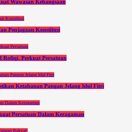
kuat Wawasan Kebangsaan
an Penjagaan Konstitusi
Rofiqi, Perkuat Persatuan
stikan Ketahanan Pangan Jelang Idul Fitri
uat Persatuan Dalam Keragaman