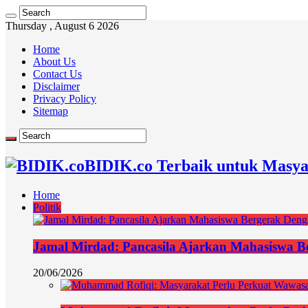
Thursday , August 6 2026
Home
About Us
Contact Us
Disclaimer
Privacy Policy
Sitemap
BIDIK.co Terbaik untuk Masya
Home
Politik
Jamal Mirdad: Pancasila Ajarkan Mahasiswa Ber
20/06/2026