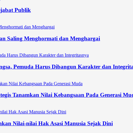
ejabat Publik
an Saling Menghormati dan Menghargai
gsa, Pemuda Harus Dibangun Karakter dan Integrit
tegis Tanamkan Nilai Kebangsaan Pada Generasi Mu
an Nilai-nilai Hak Asasi Manusia Sejak Dini