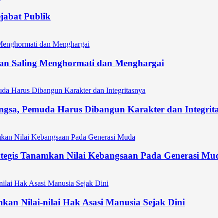
ejabat Publik
an Saling Menghormati dan Menghargai
gsa, Pemuda Harus Dibangun Karakter dan Integrit
tegis Tanamkan Nilai Kebangsaan Pada Generasi Mu
an Nilai-nilai Hak Asasi Manusia Sejak Dini