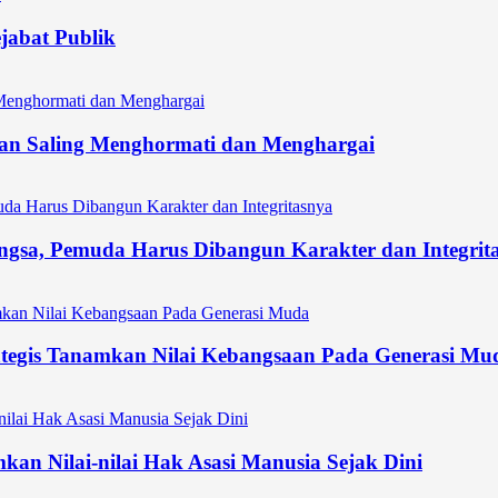
ejabat Publik
an Saling Menghormati dan Menghargai
gsa, Pemuda Harus Dibangun Karakter dan Integrit
tegis Tanamkan Nilai Kebangsaan Pada Generasi Mu
an Nilai-nilai Hak Asasi Manusia Sejak Dini