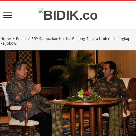
Home
/
Politik
/
SBY Sampaikan Hal-hal Penting Secara Utuh dan Lengkap
ke Jokowi