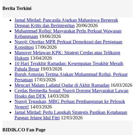
Berita Terkini
Jamal Mirdad: Pancasila Ajarkan Mahasiswa Bergerak
Dengan Kritis dan Berintegritas
20/06/2026
Muhammad Rofiqi: Masyarakat Perlu Perkuat Wawasan
Kebangsaan
19/06/2026
Nuroji: Otoritas MPR Perkuat Demokrasi dan Penjagaan
Konstitusi
17/06/2026
Manuver Melawan KPK: Strategi Cerdas atau Telikung
Hukum
13/04/2026
10 Hari Terakhir Ramadan: Kesempatan Terakhir Meraih
Pahala Besar
19/03/2026
Buruh Antusias Terima Ajakan Muhammad Rofiqi, Perkuat
Persatuan
17/03/2026
Mencari Malam Lailatul Qadar di Akhir Ramadan
16/03/2026
Cerdas Bermedia Sosial: Nuroji Dorong Masyarakat Lawan
Hoaks dan DFK
14/03/2026
Nuroji Tegaskan, MBG Perluas Pembangunan ke Pelosok
Negeri!
14/03/2026
Jamal Mirdad: Perlu Langkah Strategis Pastikan Ketahanan
Pangan Jelang Idul Fitri
12/03/2026
BIDIK.CO Fan Page