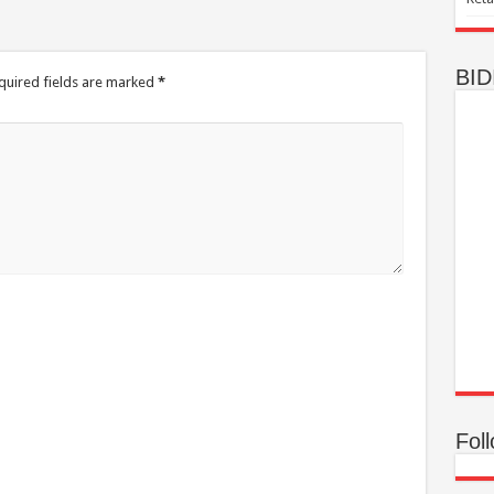
BID
quired fields are marked
*
Fol