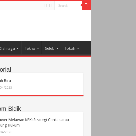
Olahraga
Tekno
Seleb
Tokoh
orial
h Biru
/04/2025
om Bidik
ver Melawan KPK: Strategi Cerdas atau
ikung Hukum
/04/2026