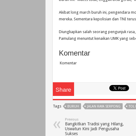
Akibat long march buruh ini, pengendara mo
mereka. Sementara kepolisian dan TNI terus
Diungkapkan salah seorang pengunjuk rasa, 
Pamulang menuntut kenaikan UMK yang sebel
Komentar
Komentar
Share
Tags
BURUH
JALAN RAYA SERPONG
TOL
Previous
Bangkitkan Tradisi yang Hilang,
Uswatun Kini Jadi Pengusaha
Sukses