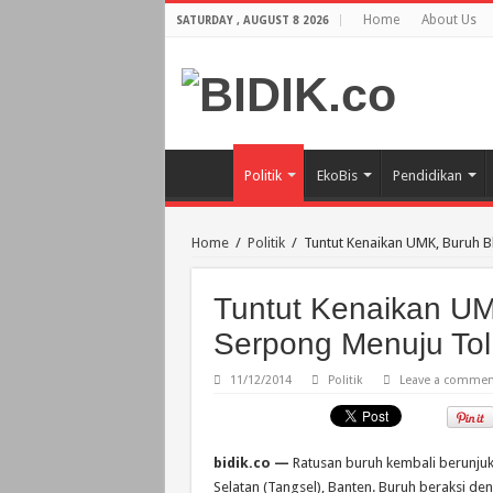
Home
About Us
SATURDAY , AUGUST 8 2026
Politik
EkoBis
Pendidikan
Home
/
Politik
/
Tuntut Kenaikan UMK, Buruh B
Tuntut Kenaikan UM
Serpong Menuju To
11/12/2014
Politik
Leave a commen
bidik.co —
Ratusan buruh kembali berunjuk
Selatan (Tangsel), Banten. Buruh beraksi d