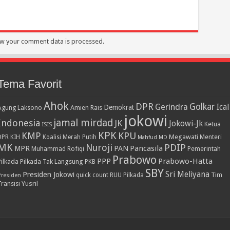
w your comment data is processed.
Tema Favorit
Ahok
DPR
Golkar
Gerindra
Ical
Demokrat
Agung Laksono
Amien Rais
jokowi
jamal mirdad
Indonesia
JK
Jokowi-Jk
Ketua
ISIS
KPK
KPU
KMP
DPR
Megawati
Menteri
KIH
Koalisi Merah Putih
Mahfud MD
MK
PDIP
Nuroji
PAN
Pancasila
MPR
Muhammad Rofiqi
Pemerintah
Prabowo
PPP
Prabowo-Hatta
Pilkada
Pilkada Tak Langsung
PKB
SBY
Presiden Jokowi
Sri Meliyana
Tim
Presiden
quick count
RUU Pilkada
Transisi
Yusril