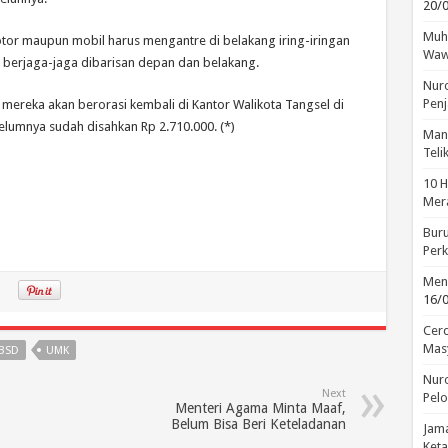
20/
Muha
tor maupun mobil harus mengantre di belakang iring-iringan
Waw
 berjaga-jaga dibarisan depan dan belakang.
Nuro
Penj
mereka akan berorasi kembali di Kantor Walikota Tangsel di
umnya sudah disahkan Rp 2.710.000. (*)
Manu
Tel
10 H
Mera
Buru
Perk
Menc
16/
Cerd
Mas
 BSD
UMK
Nuro
Next
Pelo
Menteri Agama Minta Maaf,
Belum Bisa Beri Keteladanan
Jama
Keta