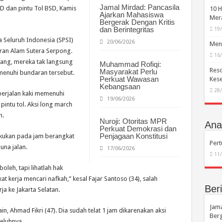
Jamal Mirdad: Pancasila
D dan pintu Tol BSD, Kamis
10 H
Ajarkan Mahasiswa
Mera
Bergerak Dengan Kritis
dan Berintegritas
19
 Seluruh Indonesia (SPSI)
20/06/2026
Menc
aran Alam Sutera Serpong.
16
rang, mereka tak langsung
Muhammad Rofiqi:
Reso
Masyarakat Perlu
menuhi bundaran tersebut.
Perkuat Wawasan
Kese
Kebangsaan
28
erjalan kaki memenuhi
19/06/2026
intu tol. Aksi long march
h.
Nuroji: Otoritas MPR
Anal
Perkuat Demokrasi dan
Penjagaan Konstitusi
lakukan pada jam berangkat
Per
una jalan.
17/06/2026
11
oleh, tapi lihatlah hak
t kerja mencari nafkah,” kesal Fajar Santoso (34), salah
Beri
 ke Jakarta Selatan.
Jama
in, Ahmad Fikri (47). Dia sudah telat 1 jam dikarenakan aksi
Berg
keluhnya.