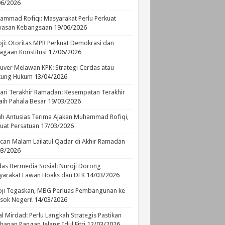
06/2026
mmad Rofiqi: Masyarakat Perlu Perkuat
asan Kebangsaan
19/06/2026
ji: Otoritas MPR Perkuat Demokrasi dan
agaan Konstitusi
17/06/2026
ver Melawan KPK: Strategi Cerdas atau
ikung Hukum
13/04/2026
ari Terakhir Ramadan: Kesempatan Terakhir
ih Pahala Besar
19/03/2026
h Antusias Terima Ajakan Muhammad Rofiqi,
uat Persatuan
17/03/2026
ari Malam Lailatul Qadar di Akhir Ramadan
03/2026
as Bermedia Sosial: Nuroji Dorong
yarakat Lawan Hoaks dan DFK
14/03/2026
ji Tegaskan, MBG Perluas Pembangunan ke
sok Negeri!
14/03/2026
l Mirdad: Perlu Langkah Strategis Pastikan
hanan Pangan Jelang Idul Fitri
12/03/2026