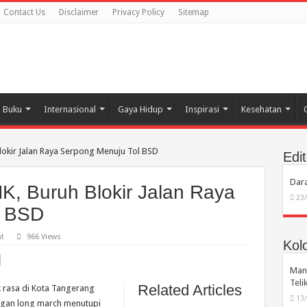
Contact Us
Disclaimer
Privacy Policy
Sitemap
Buku
Internasional
Gaya Hidup
Inspirasi
Kesehatan
lokir Jalan Raya Serpong Menuju Tol BSD
Edit
Dara
K, Buruh Blokir Jalan Raya
23
l BSD
t
966 Views
Kol
Manu
Tel
Related Articles
 rasa di Kota Tangerang
13
engan long march menutupi