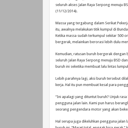
seluruh akses Jalan Raya Serpong menuju BS
(11/12/2014).
Massa yang tergabung dalam Serikat Pekerja
itu, awalnya melakukan titik kumpul di Bund
Ketika massa sudah terkumpul sekitar 500 o
bergerak, melainkan berorasi lebih dulu me
Kemudian, ratusan buruh bergerak dengan b
seluruh Jalan Raya Serpong menuju BSD dan p
buruh ini seketika membuat lalu lintas lumpu
Lebih parahnya lagi, aksi buruh tersebut di
kerja. Hal itu pun membuat kesal para pengg
“Ini apalagi yang dituntut buruh? Unjuk rasa b
pengguna jalan lain. Kami pun harus berangka
seorang pengendara motor yang akan bekerja
Hal serupa juga dikeluhkan pengguna jalan la
buruh ini. “Macet total, enggak bisa gerak,” 