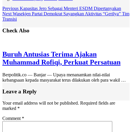
Previous
Kapasitas Jero Sebagai Menteri ESDM Dipertanyakan
Next
Wasekjen Partai Demokrat Sayangkan Aktivitas “Gerilya” Tim
Transisi
Check Also
Buruh Antusias Terima Ajakan
Muhammad Rofiqi, Perkuat Persatuan
Berpolitik.co — Banjar — Upaya menanamkan nilai-nilai
kebangsaan kepada masyarakat terus dilakukan oleh para wakil …
Leave a Reply
Your email address will not be published.
Required fields are
marked
*
Comment
*