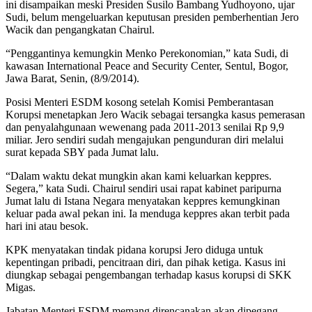
ini disampaikan meski Presiden Susilo Bambang Yudhoyono, ujar
Sudi, belum mengeluarkan keputusan presiden pemberhentian Jero
Wacik dan pengangkatan Chairul.
“Penggantinya kemungkin Menko Perekonomian,” kata Sudi, di
kawasan International Peace and Security Center, Sentul, Bogor,
Jawa Barat, Senin, (8/9/2014).
Posisi Menteri ESDM kosong setelah Komisi Pemberantasan
Korupsi menetapkan Jero Wacik sebagai tersangka kasus pemerasan
dan penyalahgunaan wewenang pada 2011-2013 senilai Rp 9,9
miliar. Jero sendiri sudah mengajukan pengunduran diri melalui
surat kepada SBY pada Jumat lalu.
“Dalam waktu dekat mungkin akan kami keluarkan keppres.
Segera,” kata Sudi. Chairul sendiri usai rapat kabinet paripurna
Jumat lalu di Istana Negara menyatakan keppres kemungkinan
keluar pada awal pekan ini. Ia menduga keppres akan terbit pada
hari ini atau besok.
KPK menyatakan tindak pidana korupsi Jero diduga untuk
kepentingan pribadi, pencitraan diri, dan pihak ketiga. Kasus ini
diungkap sebagai pengembangan terhadap kasus korupsi di SKK
Migas.
Jabatan Menteri ESDM memang direncanakan akan dipegang