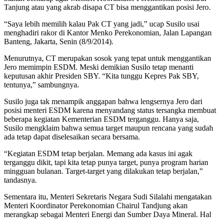
Tanjung atau yang akrab disapa CT bisa menggantikan posisi Jero.
“Saya lebih memilih kalau Pak CT yang jadi,” ucap Susilo usai
menghadiri rakor di Kantor Menko Perekonomian, Jalan Lapangan
Banteng, Jakarta, Senin (8/9/2014).
Menurutnya, CT merupakan sosok yang tepat untuk menggantikan
Jero memimpin ESDM. Meski demikian Susilo tetap menanti
keputusan akhir Presiden SBY. “Kita tunggu Kepres Pak SBY,
tentunya,” sambungnya.
Susilo juga tak menampik anggapan bahwa lengsernya Jero dari
posisi menteri ESDM karena menyandang status tersangka membuat
beberapa kegiatan Kementerian ESDM terganggu. Hanya saja,
Susilo mengklaim bahwa semua target maupun rencana yang sudah
ada tetap dapat diselesaikan secara bersama.
“Kegiatan ESDM tetap berjalan. Memang ada kasus ini agak
terganggu dikit, tapi kita tetap punya target, punya program harian
mingguan bulanan. Target-target yang dilakukan tetap berjalan,”
tandasnya.
Sementara itu, Menteri Sekretaris Negara Sudi Silalahi mengatakan
Menteri Koordinator Perekonomian Chairul Tandjung akan
merangkap sebagai Menteri Energi dan Sumber Daya Mineral. Hal