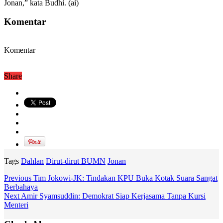
Jonan,” kata Budhi. (ai)
Komentar
Komentar
Share
Tags
Dahlan
Dirut-dirut BUMN
Jonan
Previous
Tim Jokowi-JK: Tindakan KPU Buka Kotak Suara Sangat
Berbahaya
Next
Amir Syamsuddin: Demokrat Siap Kerjasama Tanpa Kursi
Menteri