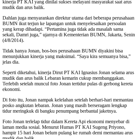
kinerja PT KAI yang dinilai sukses melayani masyarakat saat arus
mudik dan arus balik.
Dahlan juga menyarankan direktur utama dari beberapa perusahaan
BUMN ikut terjun ke lapangan untuk menyelesaikan persoalan
yang kerap dihadapi. “Pertamina juga tidak ada masalah sama
sekali, Damri juga,” ujarnya di Kementerian BUMN, Jakarta, Senin
(4/8/2014).
Tidak hanya Jonan, bos-bos perusahaan BUMN diyakini bisa
menunjukkan kinerja yang maksimal. “Saya kira semuanya bisa,”
jelas dia.
Seperti diketahui, kinerja Dirut PT KAI Ignasius Jonan selama arus
mudik dan arus balik Lebaran kemarin cukup membanggakan.
Terlebih setelah muncul foto Jonan tertidur pulas di gerbong kereta
ekonomi.
Di foto itu, Jonan nampak kelelahan setelah berhari-hari memantau
posko angkutan lebaran. Jonan yang masih berseragam lengkap
tidur meringkuk di bangku penumpang berbantal jaketnya.
Foto Jonan terlelap tidur dalam Kereta Api ekonomi menyebar di
laman media sosial. Menurut Humas PT KAI Sugeng Priyono,
hampir 15 hari Jonan belum pulang ke rumah demi memantau arus
mudik dan balik.