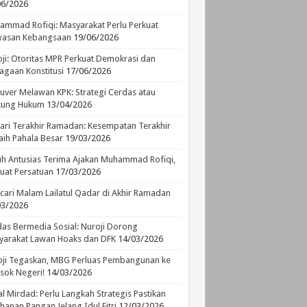
06/2026
mmad Rofiqi: Masyarakat Perlu Perkuat
asan Kebangsaan
19/06/2026
ji: Otoritas MPR Perkuat Demokrasi dan
agaan Konstitusi
17/06/2026
ver Melawan KPK: Strategi Cerdas atau
ikung Hukum
13/04/2026
ari Terakhir Ramadan: Kesempatan Terakhir
ih Pahala Besar
19/03/2026
h Antusias Terima Ajakan Muhammad Rofiqi,
uat Persatuan
17/03/2026
ari Malam Lailatul Qadar di Akhir Ramadan
03/2026
as Bermedia Sosial: Nuroji Dorong
yarakat Lawan Hoaks dan DFK
14/03/2026
ji Tegaskan, MBG Perluas Pembangunan ke
sok Negeri!
14/03/2026
l Mirdad: Perlu Langkah Strategis Pastikan
hanan Pangan Jelang Idul Fitri
12/03/2026