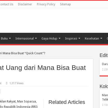
ontact Us
Disclaimer
Privacy Policy
Sitemap
Buku
Internasional
Gaya Hidup
Inspirasi
Kesehatan
i Mana Bisa Buat “Quick Count”?
Edit
Dara
t Uang dari Mana Bisa Buat
23
t
1,317 Views
Kol
Manu
Tel
Related Articles
ilan Rakyat, Max Sopacua,
13
o Republik Indonesia (RRI)