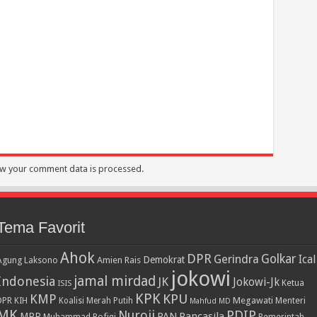
w your comment data is processed.
Tema Favorit
Ahok
DPR
Golkar
Gerindra
Ical
Demokrat
Agung Laksono
Amien Rais
jokowi
jamal mirdad
Indonesia
JK
Jokowi-Jk
Ketua
ISIS
KPK
KPU
KMP
DPR
Megawati
Menteri
KIH
Koalisi Merah Putih
Mahfud MD
MK
PDIP
Nuroji
PAN
Pancasila
MPR
Muhammad Rofiqi
Pemerintah