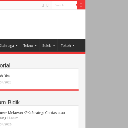
Olahraga
Tekno
Seleb
Tokoh
orial
h Biru
/04/2025
om Bidik
ver Melawan KPK: Strategi Cerdas atau
ikung Hukum
/04/2026