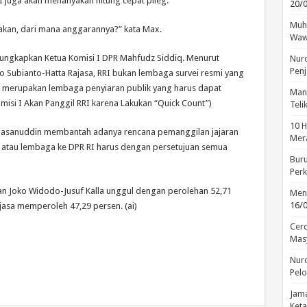
 I juga akan menanyakan hitung cepat pileg.
20/
Muha
nyakan, dari mana anggarannya?” kata Max.
Waw
iungkapkan Ketua Komisi I DPR Mahfudz Siddiq. Menurut
Nuro
Penj
 Subianto-Hatta Rajasa, RRI bukan lembaga survei resmi yang
RRI merupakan lembaga penyiaran publik yang harus dapat
Manu
omisi I Akan Panggil RRI karena Lakukan “Quick Count”)
Tel
10 H
B Hasanuddin membantah adanya rencana pemanggilan jajaran
Mera
 atau lembaga ke DPR RI harus dengan persetujuan semua
Buru
Perk
an Joko Widodo-Jusuf Kalla unggul dengan perolehan 52,71
Menc
16/
asa memperoleh 47,29 persen. (ai)
Cerd
Mas
Nuro
Pelo
Jama
Keta