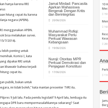
Jamal Mirdad: Pancasila
ukan hanya karena RRI
10 H
Ajarkan Mahasiswa
Mera
arus
Bergerak Dengan Kritis
dan Berintegritas
19
 hitung cepat itu karena
anja negara (APBN).
20/06/2026
Menc
16
i RRI menggunakan APBN.
Muhammad Rofiqi:
Reso
Masyarakat Perlu
ok bisa melakukan survei.
Perkuat Wawasan
Kese
15/7/2014).
Kebangsaan
28
19/06/2026
lebih penting untuk
memihak. Komisi I, kata
Nuroji: Otoritas MPR
Anal
ang dipakai RRI untuk
Perkuat Demokrasi dan
Penjagaan Konstitusi
an khawatir bahwa terjadi
Per
itung cepat itu.
17/06/2026
11
ingan publik, bukan untuk
egara, ini tidak boleh,” kata mantan presenter TVRI itu.
Beri
lpres 9 Juli lalu. Pada pemilu legislatif 9 April lalu, lembaga itu
Jama
 mengapa DPR baru mempermasalahkannya sekarang? Saat
Berg