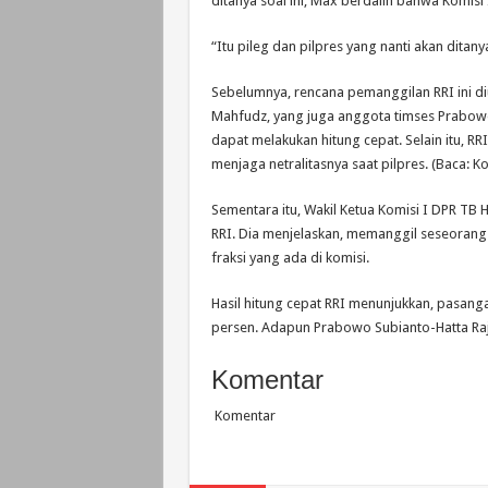
ditanya soal ini, Max berdalih bahwa Komisi
“Itu pileg dan pilpres yang nanti akan dita
Sebelumnya, rencana pemanggilan RRI ini d
Mahfudz, yang juga anggota timses Prabowo
dapat melakukan hitung cepat. Selain itu, 
menjaga netralitasnya saat pilpres. (Baca: K
Sementara itu, Wakil Ketua Komisi I DPR T
RRI. Dia menjelaskan, memanggil seseorang
fraksi yang ada di komisi.
Hasil hitung cepat RRI menunjukkan, pasang
persen. Adapun Prabowo Subianto-Hatta Raj
Komentar
Komentar