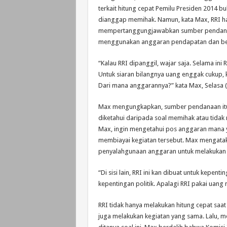
terkait hitung cepat Pemilu Presiden 2014 b
dianggap memihak. Namun, kata Max, RRI h
mempertanggungjawabkan sumber pendanaan
menggunakan anggaran pendapatan dan bel
“Kalau RRI dipanggil, wajar saja. Selama in
Untuk siaran bilangnya uang enggak cukup, k
Dari mana anggarannya?” kata Max, Selasa (
Max mengungkapkan, sumber pendanaan itu 
diketahui daripada soal memihak atau tidak 
Max, ingin mengetahui pos anggaran mana y
membiayai kegiatan tersebut. Max mengatak
penyalahgunaan anggaran untuk melakukan h
“Di sisi lain, RRI ini kan dibuat untuk kepent
kepentingan politik. Apalagi RRI pakai uang n
RRI tidak hanya melakukan hitung cepat saat Pi
juga melakukan kegiatan yang sama. Lalu,