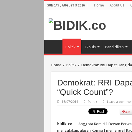
Home
About Us
C
SUNDAY , AUGUST 9 2026
Politik
EkoBis
Pendidikan
Home
/
Politik
/
Demokrat: RRI Dapat Uang dar
Demokrat: RRI Dapa
“Quick Count”?
16/07/2014
Politik
Leave a commen
bidik.co —
Anggota Komisi I Dewan Perwak
mengatakan, alasan Komisi I memanggil Radi