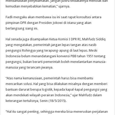
mendahulukan penyelamatan. Jangan justru tindakannya menolak dan
kemudian menyebabkan kematian,” ujarnya.
Fadli mengaku akan membawa isu ini saat rapat konsultasi antara
pimpinan DPR dengan Presiden Jokowi di istana yang akan
berlangsung siang ini.
Hal senada juga disampaikan Ketua Komisi I DPR RI, Mahfudz Siddiq
yang mengatakan, pemerintah jangan lepas tangan atas nasib
pengungsi Rohingya yang terapung-apung di laut lepas. Meski
Indonesia belum menandatangani konvensi PBB tahun 1951 tentang
pengungsi, bukan berarti pemerintah boleh menelantarkan manusia-
manusia yang terancam jiwanya.
“Atas nama kemanusiaan, pemerintah harus bisa membantu
mencarikan solusi. Hal yang bisa dilakukan misalnya dengan memberi
bantuan darurat berupa logistik, kepada kapal-kapal pengungsi yang
akan mendekati wilayah perairan Indonesia,” ujar Mahfudz dalam
keterangan tertulisnya, Senin (18/5/2015).
“Hal itu sangat penting, sehingga mereka bisa meneruskan perjalanan