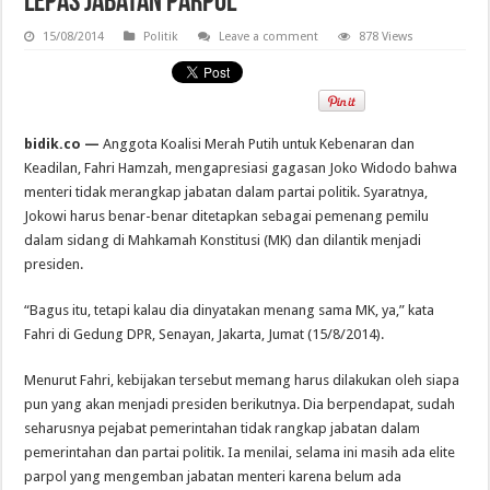
Lepas Jabatan Parpol
15/08/2014
Politik
Leave a comment
878 Views
bidik.co —
Anggota Koalisi Merah Putih untuk Kebenaran dan
Keadilan, Fahri Hamzah, mengapresiasi gagasan Joko Widodo bahwa
menteri tidak merangkap jabatan dalam partai politik. Syaratnya,
Jokowi harus benar-benar ditetapkan sebagai pemenang pemilu
dalam sidang di Mahkamah Konstitusi (MK) dan dilantik menjadi
presiden.
“Bagus itu, tetapi kalau dia dinyatakan menang sama MK, ya,” kata
Fahri di Gedung DPR, Senayan, Jakarta, Jumat (15/8/2014).
Menurut Fahri, kebijakan tersebut memang harus dilakukan oleh siapa
pun yang akan menjadi presiden berikutnya. Dia berpendapat, sudah
seharusnya pejabat pemerintahan tidak rangkap jabatan dalam
pemerintahan dan partai politik. Ia menilai, selama ini masih ada elite
parpol yang mengemban jabatan menteri karena belum ada