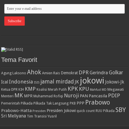
Tema Favorit
Ahok
DPR
Golkar
Gerindra
Demokrat
Agung Laksono
Amien Rais
jokowi
jamal mirdad
Indonesia
JK
Ical
Jokowi-Jk
ISIS
KPK
KPU
KMP
Ketua DPR
Megawati
KIH
Koalisi Merah Putih
Mahfud MD
MK
PDIP
Nuroji
PAN
Pancasila
MPR
Menteri
Muhammad Rofiqi
Prabowo
PPP
Pemerintah
Pilkada
Pilkada Tak Langsung
PKB
SBY
Prabowo-Hatta
Presiden Jokowi
Presiden
quick count
RUU Pilkada
Sri Meliyana
Tim Transisi
Yusril