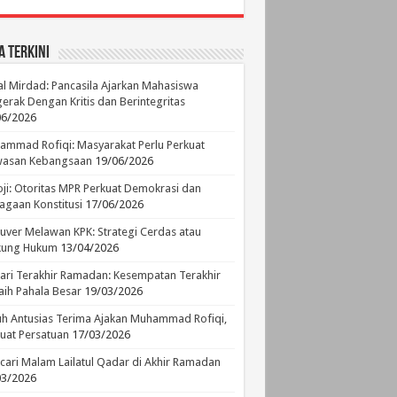
a Terkini
l Mirdad: Pancasila Ajarkan Mahasiswa
erak Dengan Kritis dan Berintegritas
06/2026
mmad Rofiqi: Masyarakat Perlu Perkuat
asan Kebangsaan
19/06/2026
ji: Otoritas MPR Perkuat Demokrasi dan
agaan Konstitusi
17/06/2026
ver Melawan KPK: Strategi Cerdas atau
ikung Hukum
13/04/2026
ari Terakhir Ramadan: Kesempatan Terakhir
ih Pahala Besar
19/03/2026
h Antusias Terima Ajakan Muhammad Rofiqi,
uat Persatuan
17/03/2026
ari Malam Lailatul Qadar di Akhir Ramadan
03/2026