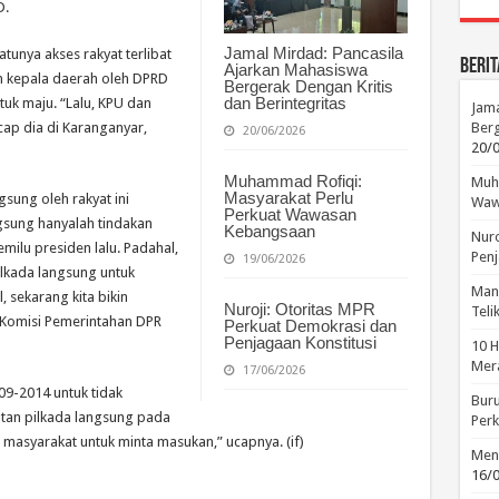
D.
Jamal Mirdad: Pancasila
tunya akses rakyat terlibat
Berit
Ajarkan Mahasiswa
n kepala daerah oleh DPRD
Bergerak Dengan Kritis
dan Berintegritas
uk maju. “Lalu, KPU dan
Jama
ap dia di Karanganyar,
Berg
20/06/2026
20/
Muhammad Rofiqi:
Muha
Masyarakat Perlu
gsung oleh rakyat ini
Waw
Perkuat Wawasan
sung hanyalah tindakan
Kebangsaan
Nuro
emilu presiden lalu. Padahal,
Penj
19/06/2026
kada langsung untuk
Manu
 sekarang kita bikin
Nuroji: Otoritas MPR
Tel
 Komisi Pemerintahan DPR
Perkuat Demokrasi dan
Penjagaan Konstitusi
10 H
Mera
17/06/2026
9-2014 untuk tidak
Buru
tan pilkada langsung pada
Perk
asyarakat untuk minta masukan,” ucapnya. (if)
Menc
16/