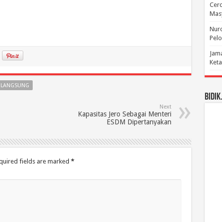
Cerd
Mas
Nuro
Pelo
Jama
Keta
A LANGSUNG
BIDIK
Next
Kapasitas Jero Sebagai Menteri
ESDM Dipertanyakan
quired fields are marked
*