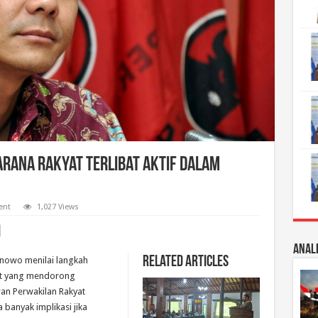
arana Rakyat Terlibat Aktif dalam
ent
1,027 Views
Anali
Related Articles
anowo menilai langkah
at yang mendorong
an Perwakilan Rakyat
banyak implikasi jika