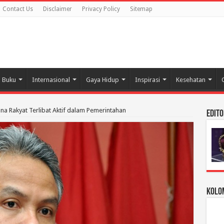
Contact Us
Disclaimer
Privacy Policy
Sitemap
Buku
Internasional
Gaya Hidup
Inspirasi
Kesehatan
na Rakyat Terlibat Aktif dalam Pemerintahan
Edito
Kolom