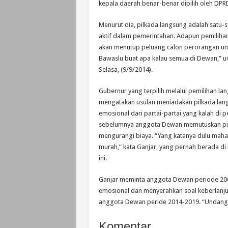
kepala daerah benar-benar dipilih oleh DPR
Menurut dia, pilkada langsung adalah satu-sa
aktif dalam pemerintahan. Adapun pemiliha
akan menutup peluang calon perorangan unt
Bawaslu buat apa kalau semua di Dewan,” uc
Selasa, (9/9/2014).
Gubernur yang terpilih melalui pemilihan lan
mengatakan usulan meniadakan pilkada lang
emosional dari partai-partai yang kalah di p
sebelumnya anggota Dewan memutuskan pil
mengurangi biaya. “Yang katanya dulu mahal,
murah,” kata Ganjar, yang pernah berada di
ini.
Ganjar meminta anggota Dewan periode 200
emosional dan menyerahkan soal keberlanju
anggota Dewan peride 2014-2019. “Undang m
Komentar