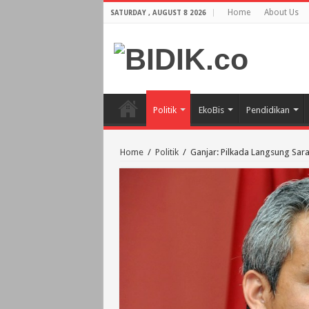
Home
About Us
SATURDAY , AUGUST 8 2026
Politik
EkoBis
Pendidikan
Home
/
Politik
/
Ganjar: Pilkada Langsung Sara