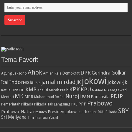
Tema Favorit
Ahok
DPR
Golkar
Gerindra
Demokrat
Agung Laksono
Amien Rais
jokowi
jamal mirdad
Indonesia
JK
Ical
Jokowi-Jk
ISIS
KPK
KPU
KMP
Ketua DPR
Megawati
KIH
Koalisi Merah Putih
Mahfud MD
MK
PDIP
Nuroji
PAN
Pancasila
MPR
Menteri
Muhammad Rofiqi
Prabowo
PPP
Pemerintah
Pilkada
Pilkada Tak Langsung
PKB
SBY
Prabowo-Hatta
Presiden Jokowi
Presiden
quick count
RUU Pilkada
Sri Meliyana
Tim Transisi
Yusril