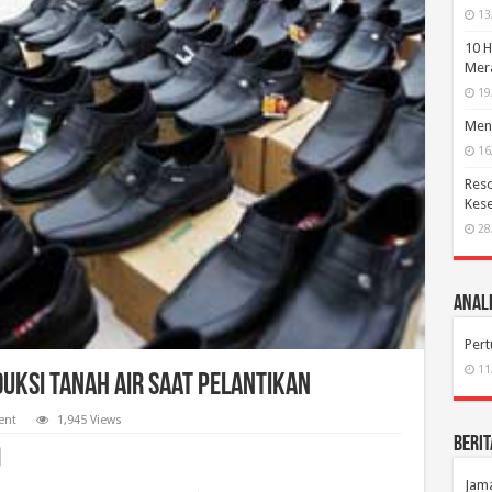
13
10 H
Mera
19
Menc
16
Reso
Kese
28
Anali
Per
11
uksi Tanah Air Saat Pelantikan
ent
1,945 Views
Berit
Jama