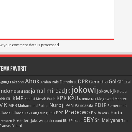
w your comment data is processed.
Tema Favorit
Ahok
DPR
Golkar
Gerindra
Ical
Demokrat
Agung Laksono
Amien Rais
jokowi
jamal mirdad
Indonesia
JK
Jokowi-Jk
Ketua
ISIS
KPK
KPU
KMP
DPR
Megawati
Menteri
KIH
Koalisi Merah Putih
Mahfud MD
MK
PDIP
Nuroji
PAN
Pancasila
MPR
Muhammad Rofiqi
Pemerintah
Prabowo
PPP
Prabowo-Hatta
Pilkada
Pilkada Tak Langsung
PKB
SBY
Presiden Jokowi
Sri Meliyana
Tim
Presiden
quick count
RUU Pilkada
Transisi
Yusril