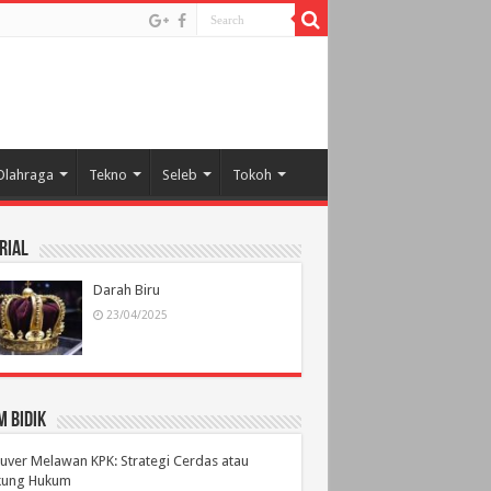
Olahraga
Tekno
Seleb
Tokoh
rial
Darah Biru
23/04/2025
 Bidik
ver Melawan KPK: Strategi Cerdas atau
ikung Hukum