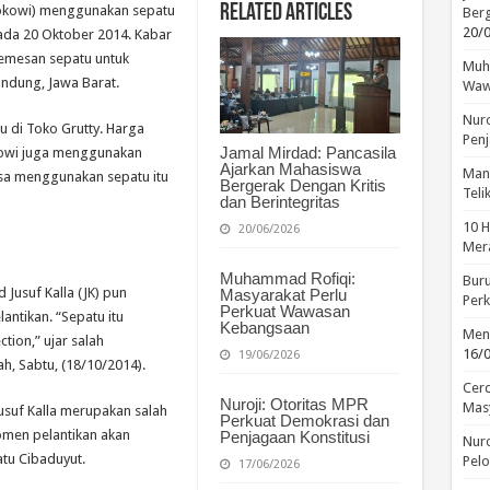
Related Articles
Jokowi) menggunakan sepatu
Berg
20/
pada 20 Oktober 2014. Kabar
emesan sepatu untuk
Muha
andung, Jawa Barat.
Waw
Nuro
u di Toko Grutty. Harga
Penj
Jamal Mirdad: Pancasila
okowi juga menggunakan
Ajarkan Mahasiswa
Manu
asa menggunakan sepatu itu
Bergerak Dengan Kritis
Tel
dan Berintegritas
10 H
20/06/2026
Mera
Muhammad Rofiqi:
Buru
Jusuf Kalla (JK) pun
Masyarakat Perlu
Perk
Perkuat Wawasan
ntikan. “Sepatu itu
Kebangsaan
Menc
tion,” ujar salah
16/
19/06/2026
ah, Sabtu, (18/10/2014).
Cerd
Nuroji: Otoritas MPR
Mas
usuf Kalla merupakan salah
Perkuat Demokrasi dan
Momen pelantikan akan
Penjagaan Konstitusi
Nuro
tu Cibaduyut.
Pelo
17/06/2026