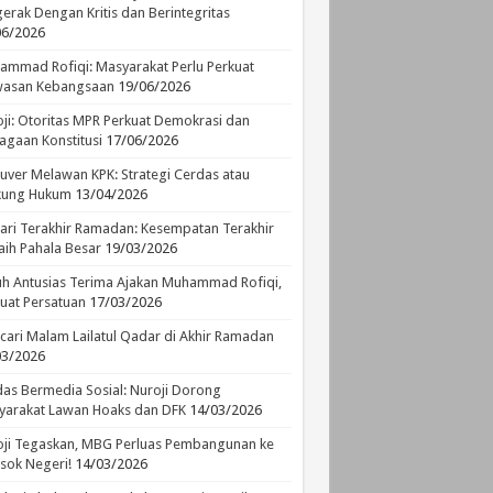
erak Dengan Kritis dan Berintegritas
06/2026
mmad Rofiqi: Masyarakat Perlu Perkuat
asan Kebangsaan
19/06/2026
ji: Otoritas MPR Perkuat Demokrasi dan
agaan Konstitusi
17/06/2026
ver Melawan KPK: Strategi Cerdas atau
ikung Hukum
13/04/2026
ari Terakhir Ramadan: Kesempatan Terakhir
ih Pahala Besar
19/03/2026
h Antusias Terima Ajakan Muhammad Rofiqi,
uat Persatuan
17/03/2026
ari Malam Lailatul Qadar di Akhir Ramadan
03/2026
as Bermedia Sosial: Nuroji Dorong
yarakat Lawan Hoaks dan DFK
14/03/2026
ji Tegaskan, MBG Perluas Pembangunan ke
sok Negeri!
14/03/2026