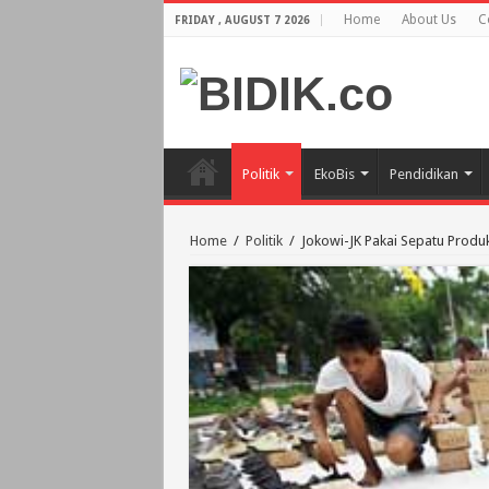
Home
About Us
C
FRIDAY , AUGUST 7 2026
Politik
EkoBis
Pendidikan
Home
/
Politik
/
Jokowi-JK Pakai Sepatu Produk