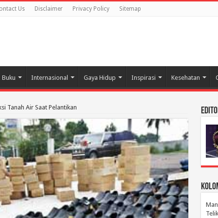
ontact Us
Disclaimer
Privacy Policy
Sitemap
Buku
Internasional
Gaya Hidup
Inspirasi
Kesehatan
si Tanah Air Saat Pelantikan
Edito
Kolom
Manu
Tel