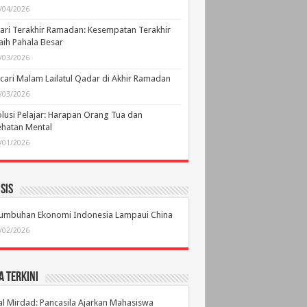
/04/2026
ari Terakhir Ramadan: Kesempatan Terakhir
ih Pahala Besar
/03/2026
ari Malam Lailatul Qadar di Akhir Ramadan
/03/2026
lusi Pelajar: Harapan Orang Tua dan
hatan Mental
/01/2026
sis
tumbuhan Ekonomi Indonesia Lampaui China
/02/2026
a Terkini
l Mirdad: Pancasila Ajarkan Mahasiswa