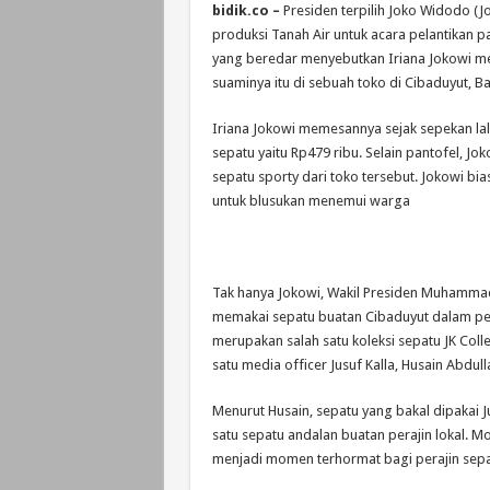
bidik.co –
Presiden terpilih Joko Widodo (
produksi Tanah Air untuk acara pelantikan 
yang beredar menyebutkan Iriana Jokowi m
suaminya itu di sebuah toko di Cibaduyut, B
Iriana Jokowi memesannya sejak sepekan lal
sepatu yaitu Rp479 ribu. Selain pantofel, J
sepatu sporty dari toko tersebut. Jokowi bi
untuk blusukan menemui warga
Tak hanya Jokowi, Wakil Presiden Muhammad 
memakai sepatu buatan Cibaduyut dalam pela
merupakan salah satu koleksi sepatu JK Collec
satu media officer Jusuf Kalla, Husain Abdull
Menurut Husain, sepatu yang bakal dipakai J
satu sepatu andalan buatan perajin lokal. 
menjadi momen terhormat bagi perajin sepa