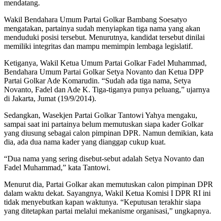
mendatang.
Wakil Bendahara Umum Partai Golkar Bambang Soesatyo
mengatakan, partainya sudah menyiapkan tiga nama yang akan
menduduki posisi tersebut. Menurutnya, kandidat tersebut dinilai
memiliki integritas dan mampu memimpin lembaga legislatif.
Ketiganya, Wakil Ketua Umum Partai Golkar Fadel Muhammad,
Bendahara Umum Partai Golkar Setya Novanto dan Ketua DPP
Partai Golkar Ade Komarudin. “Sudah ada tiga nama, Setya
Novanto, Fadel dan Ade K. Tiga-tiganya punya peluang,” ujarnya
di Jakarta, Jumat (19/9/2014).
Sedangkan, Wasekjen Partai Golkar Tantowi Yahya mengaku,
sampai saat ini partainya belum memutuskan siapa kader Golkar
yang diusung sebagai calon pimpinan DPR. Namun demikian, kata
dia, ada dua nama kader yang dianggap cukup kuat.
“Dua nama yang sering disebut-sebut adalah Setya Novanto dan
Fadel Muhammad,” kata Tantowi.
Menurut dia, Partai Golkar akan memutuskan calon pimpinan DPR
dalam waktu dekat. Sayangnya, Wakil Ketua Komisi I DPR RI ini
tidak menyebutkan kapan waktunya. “Keputusan terakhir siapa
yang ditetapkan partai melalui mekanisme organisasi,” ungkapnya.