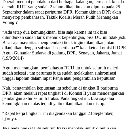
Daerah menuai penolakan dari berbagai kalangan, termasuk kepala
daerah. RUU yang sudah 2 tahun dikaji itu akan diputus pada 25
September dalam rapat paripurna DPR. Kemungkinan DPR akan
menyetop pembahasan. Taktik Koalisi Merah Putih Menangkan
Voting ?
“Ada ‎tetap dua kemungkinan, bisa saja karena ini tak bisa
dihindarkan sudah tarik menarik kepentingan, bisa UU ini tidak jadi.
Bisa saja mayoritas menghendaki tidak ingin dilanjutkan, atau
dilanjutkan dengan substansi seperti apa?” kata ketua komisi II DPR
Agun Gunanjar Sudarsa di gedung DPR, Senayan, Jakarta, Jumat
(19/9/2014)
‎Agun menerangkan, pembahasan RUU itu untuk seluruh materi
sudah selesai , tim perumus juga sudah melakukan sinkronisasi
tinggal laporan dalam rapat Panja atau pengambilan keputusan.
Nah, pengambilan keputusan itu sebelum di tingkat II paripurna
DPR, akan melalui rapat tingkat I di Komisi II yaitu mendengarkan
pandangan akhir seluruh fraksi. Pada tingkat ini, bisa saja dua
kemungkinan di atas terjadi yaitu dilanjutkan atau distop.
“Rapat kerja tingkat 1 ini diagendakan tanggal 23 September,”
ujarnya.
Jika pada tingkat I itu seluruh fraksi menolak untuk diputuskan,