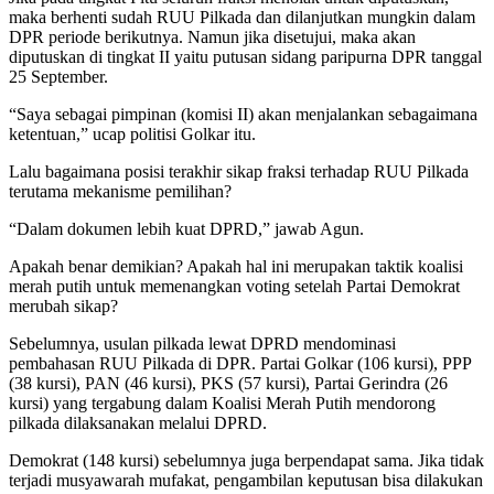
maka berhenti sudah RUU Pilkada dan dilanjutkan mungkin dalam
DPR periode berikutnya. Namun jika disetujui, maka akan
diputuskan di tingkat II yaitu putusan sidang paripurna DPR tanggal
25 September.
“Saya sebagai pimpinan (komisi II) akan menjalankan sebagaimana
ketentuan,” ucap politisi Golkar itu.
Lalu bagaimana posisi terakhir sikap fraksi terhadap RUU Pilkada
terutama mekanisme pemilihan?
“Dalam dokumen lebih kuat DPRD,” jawab Agun.
Apakah benar demikian? Apakah hal ini merupakan taktik koalisi
merah putih untuk memenangkan voting setelah Partai Demokrat
merubah sikap?
Sebelumnya, usulan pilkada lewat DPRD mendominasi
pembahasan RUU Pilkada di DPR. Partai Golkar (106 kursi), PPP
(38 kursi), PAN (46 kursi), PKS (57 kursi), Partai Gerindra (26
kursi) yang tergabung dalam Koalisi Merah Putih mendorong
pilkada dilaksanakan melalui DPRD.
Demokrat (148 kursi) sebelumnya juga berpendapat sama. Jika tidak
terjadi musyawarah mufakat, pengambilan keputusan bisa dilakukan