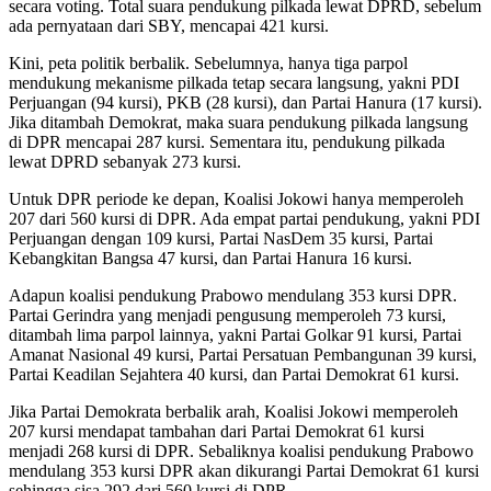
secara voting. Total suara pendukung pilkada lewat DPRD, sebelum
ada pernyataan dari SBY, mencapai 421 kursi.
Kini, peta politik berbalik. Sebelumnya, hanya tiga parpol
mendukung mekanisme pilkada tetap secara langsung, yakni PDI
Perjuangan (94 kursi), PKB (28 kursi), dan Partai Hanura (17 kursi).
Jika ditambah Demokrat, maka suara pendukung pilkada langsung
di DPR mencapai 287 kursi. Sementara itu, pendukung pilkada
lewat DPRD sebanyak 273 kursi.
Untuk DPR periode ke depan, Koalisi Jokowi hanya memperoleh
207 dari 560 kursi di DPR. Ada empat partai pendukung, yakni PDI
Perjuangan dengan 109 kursi, Partai NasDem 35 kursi, Partai
Kebangkitan Bangsa 47 kursi, dan Partai Hanura 16 kursi.
Adapun koalisi pendukung Prabowo mendulang 353 kursi DPR.
Partai Gerindra yang menjadi pengusung memperoleh 73 kursi,
ditambah lima parpol lainnya, yakni Partai Golkar 91 kursi, Partai
Amanat Nasional 49 kursi, Partai Persatuan Pembangunan 39 kursi,
Partai Keadilan Sejahtera 40 kursi, dan Partai Demokrat 61 kursi.
Jika Partai Demokrata berbalik arah, Koalisi Jokowi memperoleh
207 kursi mendapat tambahan dari Partai Demokrat 61 kursi
menjadi 268 kursi di DPR. Sebaliknya koalisi pendukung Prabowo
mendulang 353 kursi DPR akan dikurangi Partai Demokrat 61 kursi
sehingga sisa 292 dari 560 kursi di DPR.