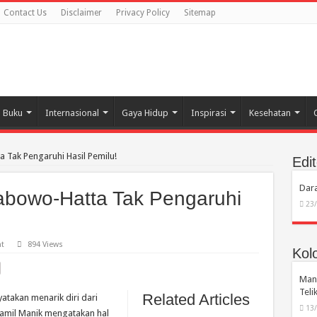
Contact Us
Disclaimer
Privacy Policy
Sitemap
Buku
Internasional
Gaya Hidup
Inspirasi
Kesehatan
 Tak Pengaruhi Hasil Pemilu!
Edit
Dara
abowo-Hatta Tak Pengaruhi
23
t
894 Views
Kol
Manu
Tel
Related Articles
takan menarik diri dari
13
Kamil Manik mengatakan hal