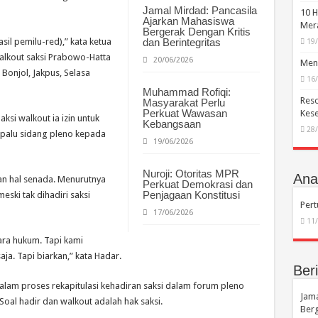
Jamal Mirdad: Pancasila
10 H
Ajarkan Mahasiswa
Mera
Bergerak Dengan Kritis
l pemilu-red),” kata ketua
dan Berintegritas
19
alkout saksi Prabowo-Hatta
20/06/2026
Menc
Bonjol, Jakpus, Selasa
16
Muhammad Rofiqi:
Reso
Masyarakat Perlu
Perkuat Wawasan
Kese
ksi walkout ia izin untuk
Kebangsaan
28
palu sidang pleno kepada
19/06/2026
Nuroji: Otoritas MPR
Anal
n hal senada. Menurutnya
Perkuat Demokrasi dan
Penjagaan Konstitusi
eski tak dihadiri saksi
Per
17/06/2026
11
cara hukum. Tapi kami
a. Tapi biarkan,” kata Hadar.
Beri
lam proses rekapitulasi kehadiran saksi dalam forum pleno
Jama
al hadir dan walkout adalah hak saksi.
Berg