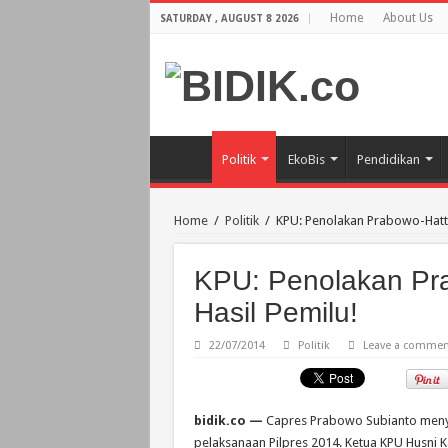
Home
About Us
SATURDAY , AUGUST 8 2026
Politik
EkoBis
Pendidikan
Home
/
Politik
/
KPU: Penolakan Prabowo-Hatta
KPU: Penolakan Pr
Hasil Pemilu!
22/07/2014
Politik
Leave a commen
bidik.co —
Capres Prabowo Subianto menya
pelaksanaan Pilpres 2014. Ketua KPU Husni 