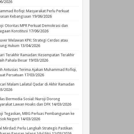
06/2026
mmad Rofiqi: Masyarakat Perlu Perkuat
asan Kebangsaan
19/06/2026
ji: Otoritas MPR Perkuat Demokrasi dan
agaan Konstitusi
17/06/2026
ver Melawan KPK: Strategi Cerdas atau
ikung Hukum
13/04/2026
ari Terakhir Ramadan: Kesempatan Terakhir
ih Pahala Besar
19/03/2026
h Antusias Terima Ajakan Muhammad Rofiqi,
uat Persatuan
17/03/2026
ari Malam Lailatul Qadar di Akhir Ramadan
03/2026
as Bermedia Sosial: Nuroji Dorong
yarakat Lawan Hoaks dan DFK
14/03/2026
ji Tegaskan, MBG Perluas Pembangunan ke
sok Negeri!
14/03/2026
l Mirdad: Perlu Langkah Strategis Pastikan
hanan Pangan Jelang Idul Fitri
12/03/2026