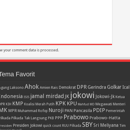
w your comment data is processed.
Tema Favorit
Ahok
DPR
Golkar
Gerindra
Ical
Demokrat
Agung Laksono
Amien Rais
jokowi
jamal mirdad
Indonesia
JK
Jokowi-Jk
Ketua
ISIS
KPK
KPU
KMP
DPR
Megawati
Menteri
KIH
Koalisi Merah Putih
Mahfud MD
MK
PDIP
Nuroji
PAN
Pancasila
MPR
Muhammad Rofiqi
Pemerintah
Prabowo
PPP
Prabowo-Hatta
Pilkada
Pilkada Tak Langsung
PKB
SBY
Presiden Jokowi
Sri Meliyana
Tim
Presiden
quick count
RUU Pilkada