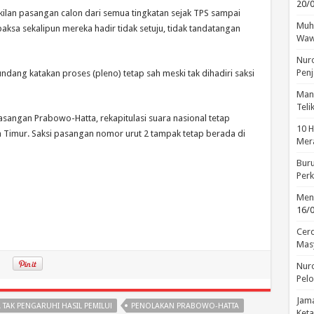
20/
ilan pasangan calon dari semua tingkatan sejak TPS sampai
Muha
paksa sekalipun mereka hadir tidak setuju, tidak tandatangan
Waw
Nuro
Penj
dang katakan proses (pleno) tetap sah meski tak dihadiri saksi
Manu
Tel
asangan Prabowo-Hatta, rekapitulasi suara nasional tetap
10 H
 Timur. Saksi pasangan nomor urut 2 tampak tetap berada di
Mera
Buru
Perk
Menc
16/
Cerd
Mas
Nuro
Pelo
Jama
TAK PENGARUHI HASIL PEMILU!
PENOLAKAN PRABOWO-HATTA
Keta