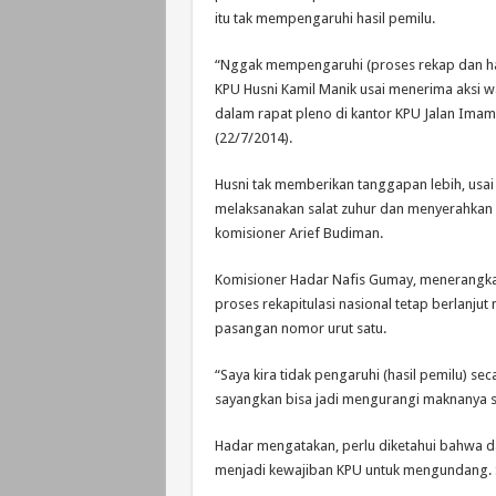
itu tak mempengaruhi hasil pemilu.
“Nggak mempengaruhi (proses rekap dan hasi
KPU Husni Kamil Manik usai menerima aksi w
dalam rapat pleno di kantor KPU Jalan Imam 
(22/7/2014).
Husni tak memberikan tanggapan lebih, usai a
melaksanakan salat zuhur dan menyerahkan 
komisioner Arief Budiman.
Komisioner Hadar Nafis Gumay, menerangka
proses rekapitulasi nasional tetap berlanjut m
pasangan nomor urut satu.
“Saya kira tidak pengaruhi (hasil pemilu) se
sayangkan bisa jadi mengurangi maknanya saj
Hadar mengatakan, perlu diketahui bahwa da
menjadi kewajiban KPU untuk mengundang. So