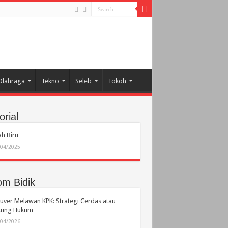
Olahraga
Tekno
Seleb
Tokoh
orial
h Biru
/04/2025
om Bidik
ver Melawan KPK: Strategi Cerdas atau
ikung Hukum
/04/2026