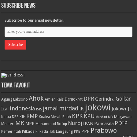
Subscribe News
Subscribe to our email newsletter.
Tema Favorit
Ahok
DPR
Golkar
Gerindra
Demokrat
Agung Laksono
Amien Rais
jokowi
jamal mirdad
Indonesia
JK
Ical
Jokowi-Jk
ISIS
KPK
KPU
KMP
Ketua DPR
Megawati
KIH
Koalisi Merah Putih
Mahfud MD
MK
PDIP
Nuroji
PAN
Pancasila
MPR
Menteri
Muhammad Rofiqi
Prabowo
PPP
Pemerintah
Pilkada
Pilkada Tak Langsung
PKB