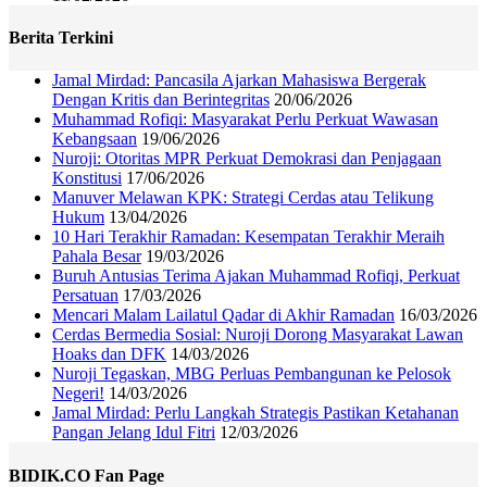
Berita Terkini
Jamal Mirdad: Pancasila Ajarkan Mahasiswa Bergerak
Dengan Kritis dan Berintegritas
20/06/2026
Muhammad Rofiqi: Masyarakat Perlu Perkuat Wawasan
Kebangsaan
19/06/2026
Nuroji: Otoritas MPR Perkuat Demokrasi dan Penjagaan
Konstitusi
17/06/2026
Manuver Melawan KPK: Strategi Cerdas atau Telikung
Hukum
13/04/2026
10 Hari Terakhir Ramadan: Kesempatan Terakhir Meraih
Pahala Besar
19/03/2026
Buruh Antusias Terima Ajakan Muhammad Rofiqi, Perkuat
Persatuan
17/03/2026
Mencari Malam Lailatul Qadar di Akhir Ramadan
16/03/2026
Cerdas Bermedia Sosial: Nuroji Dorong Masyarakat Lawan
Hoaks dan DFK
14/03/2026
Nuroji Tegaskan, MBG Perluas Pembangunan ke Pelosok
Negeri!
14/03/2026
Jamal Mirdad: Perlu Langkah Strategis Pastikan Ketahanan
Pangan Jelang Idul Fitri
12/03/2026
BIDIK.CO Fan Page