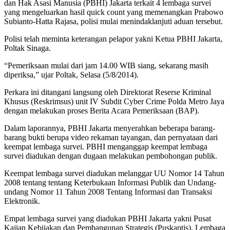
dan Hak Asasi Manusia (PBHI) Jakarta terkait 4 lembaga survei
yang mengeluarkan hasil quick count yang memenangkan Prabowo
Subianto-Hatta Rajasa, polisi mulai menindaklanjuti aduan tersebut.
Polisi telah meminta keterangan pelapor yakni Ketua PBHI Jakarta,
Poltak Sinaga.
“Pemeriksaan mulai dari jam 14.00 WIB siang, sekarang masih
diperiksa,” ujar Poltak, Selasa (5/8/2014).
Perkara ini ditangani langsung oleh Direktorat Reserse Kriminal
Khusus (Reskrimsus) unit IV Subdit Cyber Crime Polda Metro Jaya
dengan melakukan proses Berita Acara Pemeriksaan (BAP).
Dalam laporannya, PBHI Jakarta menyerahkan beberapa barang-
barang bukti berupa video rekaman tayangan, dan pernyataan dari
keempat lembaga survei. PBHI menganggap keempat lembaga
survei diadukan dengan dugaan melakukan pembohongan publik.
Keempat lembaga survei diadukan melanggar UU Nomor 14 Tahun
2008 tentang tentang Keterbukaan Informasi Publik dan Undang-
undang Nomor 11 Tahun 2008 Tentang Informasi dan Transaksi
Elektronik.
Empat lembaga survei yang diadukan PBHI Jakarta yakni Pusat
Kajian Kebijakan dan Pembangunan Strategis (Puskaptis), Lembaga