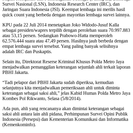
Survei Nasional (LSN), Indonesia Research Center (IRC), dan
Jaringan Suara Indonesia (JSI). Keempat lembaga ini merilis hasil
quick count yang berbeda dengan mayoritas lembaga survei lainnya.
KPU pada 22 Juli 2014 menetapkan Joko Widodo-Jusuf Kalla
sebagai presiden/wapres terpilih dengan perolehan suara 70.997.883
atau 53,15 persen. Sedangkan Prabowo-Hatta memperoleh
62.576.444 suara atau 47,49 persen. Hasilnya jauh berbeda dengan
empat lembaga survei tersebut. Yang paling banyak selisihnya
adalah IRC dan Puskaptis.
Selain itu, Direktorat Reserse Kriminal Khusus Polda Metro Jaya
menjadwalkan pemanggilan keterangan sejumlah ahli terkait laporan
PBHI Jakarta.
“Tadi pelapor dari PBHI Jakarta sudah diperiksa, kemudian
selanjutnya kita menjadwalkan pemeriksaan ahli untuk diminta
keterangan sebagai saksi ahli,” jelas Kabid Humas Polda Metro Jaya
Kombes Pol Rikwanto, Selasa (5/8/2014).
Ada pun, ahli yang rencananya akan dimintai keterangan sebagai
saksi ahli antara lain ahli pidana, Perhimpunan Survei Opini Publik
Indonesia (Persepsi) dan Kementerian Komunikasi dan Informatika
(Kemenkominfo).