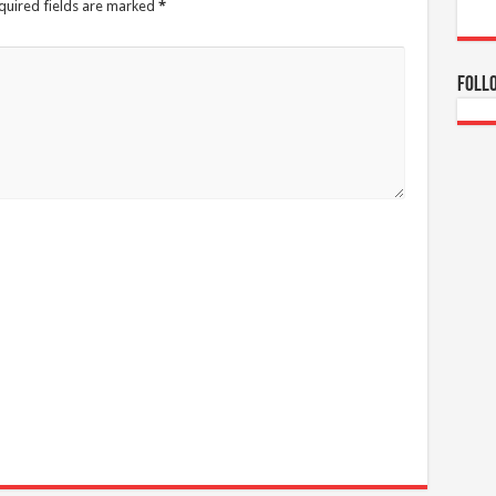
quired fields are marked
*
Foll