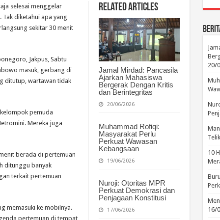
Related Articles
aja selesai menggelar
. Tak diketahui apa yang
langsung sekitar 30 menit
Berit
Jama
Berg
ponegoro, Jakpus, Sabtu
20/
Jamal Mirdad: Pancasila
Prabowo masuk, gerbang di
Ajarkan Mahasiswa
Muha
 ditutup, wartawan tidak
Bergerak Dengan Kritis
Waw
dan Berintegritas
Nuro
20/06/2026
 sekelompok pemuda
Penj
etromini. Mereka juga
Muhammad Rofiqi:
Manu
Masyarakat Perlu
Tel
Perkuat Wawasan
Kebangsaan
10 H
 menit berada di pertemuan
19/06/2026
Mera
ah ditunggu banyak
gan terkait pertemuan
Buru
Nuroji: Otoritas MPR
Perk
Perkuat Demokrasi dan
Penjagaan Konstitusi
Menc
ng memasuki ke mobilnya.
16/
17/06/2026
agenda pertemuan di tempat