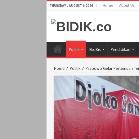
Home
About Us
THURSDAY , AUGUST 6 2026
Politik
EkoBis
Pendidikan
Home
/
Politik
/
Prabowo Gelar Pertemuan Tert