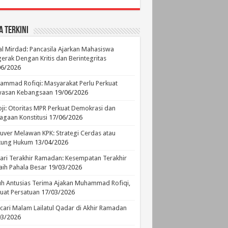
a Terkini
l Mirdad: Pancasila Ajarkan Mahasiswa
erak Dengan Kritis dan Berintegritas
06/2026
mmad Rofiqi: Masyarakat Perlu Perkuat
asan Kebangsaan
19/06/2026
ji: Otoritas MPR Perkuat Demokrasi dan
agaan Konstitusi
17/06/2026
ver Melawan KPK: Strategi Cerdas atau
ikung Hukum
13/04/2026
ari Terakhir Ramadan: Kesempatan Terakhir
ih Pahala Besar
19/03/2026
h Antusias Terima Ajakan Muhammad Rofiqi,
uat Persatuan
17/03/2026
ari Malam Lailatul Qadar di Akhir Ramadan
03/2026