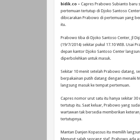
bidik.co –
Capres Prabowo Subianto baru s
pertemuan tertutup di Djoko Santoso Center
dibicarakan Prabowo di pertemuan yang ber
itu.
Prabowo tiba di Djoko Santoso Center, Jl Di
(19/7/2014) sekitar pukul 17.10 WIB. Usai 
depan kantor Djoko Santoso Center langsung
diperbolehkan untuk masuk.
Sekitar 10 menit setelah Prabowo datang,
berpakainan putih datang dengan menaiki M
langsung masuk ke tempat pertemuan.
Capres nomor urut satu itu hanya sekitar 30
tertutup itu. Saat keluar, Prabowo yang sud
wartawan tak bersedia memberikan keteran
tertutupnya.
Mantan Danjen Kopassus itu memilih langsu
Menurut salah seorang staf, Prabowo ada 