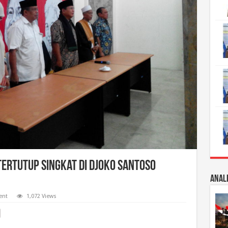
ertutup Singkat di Djoko Santoso
Anali
ent
1,072 Views