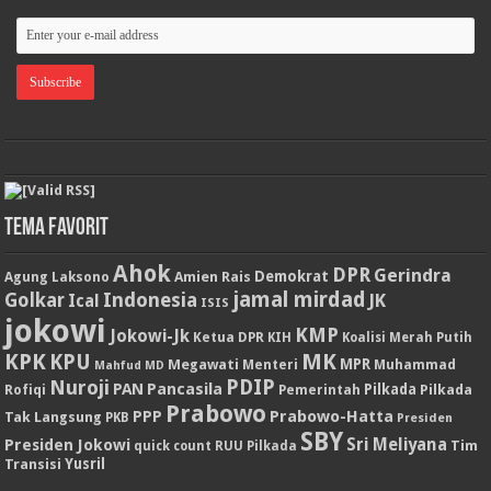
Tema Favorit
Ahok
DPR
Gerindra
Demokrat
Agung Laksono
Amien Rais
jamal mirdad
Indonesia
Golkar
JK
Ical
ISIS
jokowi
KMP
Jokowi-Jk
Ketua DPR
KIH
Koalisi Merah Putih
KPK
KPU
MK
MPR
Megawati
Menteri
Muhammad
Mahfud MD
PDIP
Nuroji
PAN
Pancasila
Rofiqi
Pemerintah
Pilkada
Pilkada
Prabowo
PPP
Prabowo-Hatta
Tak Langsung
PKB
Presiden
SBY
Presiden Jokowi
Sri Meliyana
Tim
quick count
RUU Pilkada
Transisi
Yusril