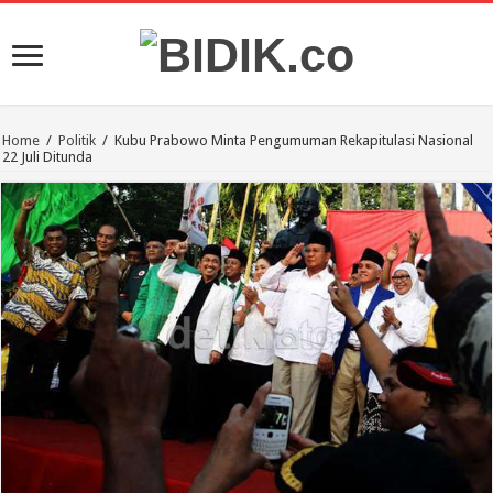
Home
/
Politik
/
Kubu Prabowo Minta Pengumuman Rekapitulasi Nasional
22 Juli Ditunda