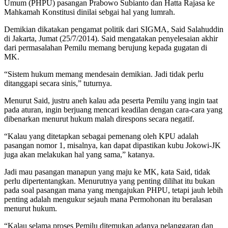
Umum (PHPU) pasangan Prabowo Subianto dan Hatta Rajasa ke
Mahkamah Konstitusi dinilai sebgai hal yang lumrah.
Demikian dikatakan pengamat politik dari SIGMA, Said Salahuddin
di Jakarta, Jumat (25/7/2014). Said mengatakan penyelesaian akhir
dari permasalahan Pemilu memang berujung kepada gugatan di
MK.
“Sistem hukum memang mendesain demikian. Jadi tidak perlu
ditanggapi secara sinis,” tuturnya.
Menurut Said, justru aneh kalau ada peserta Pemilu yang ingin taat
pada aturan, ingin berjuang mencari keadilan dengan cara-cara yang
dibenarkan menurut hukum malah direspons secara negatif.
“Kalau yang ditetapkan sebagai pemenang oleh KPU adalah
pasangan nomor 1, misalnya, kan dapat dipastikan kubu Jokowi-JK
juga akan melakukan hal yang sama,” katanya.
Jadi mau pasangan manapun yang maju ke MK, kata Said, tidak
perlu dipertentangkan. Menurutnya yang penting dilihat itu bukan
pada soal pasangan mana yang mengajukan PHPU, tetapi jauh lebih
penting adalah mengukur sejauh mana Permohonan itu beralasan
menurut hukum.
“Kalau selama proses Pemilu ditemukan adanya pelanggaran dan