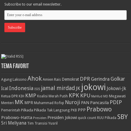
Subscribe to our email newsletter.
Tema Favorit
Ahok
DPR
Golkar
Gerindra
Demokrat
Agung Laksono
Amien Rais
jokowi
jamal mirdad
Indonesia
JK
Ical
Jokowi-Jk
ISIS
KPK
KPU
KMP
Ketua DPR
Megawati
KIH
Koalisi Merah Putih
Mahfud MD
MK
PDIP
Nuroji
PAN
Pancasila
MPR
Menteri
Muhammad Rofiqi
Prabowo
PPP
Pemerintah
Pilkada
Pilkada Tak Langsung
PKB
SBY
Prabowo-Hatta
Presiden Jokowi
Presiden
quick count
RUU Pilkada
Sri Meliyana
Tim Transisi
Yusril