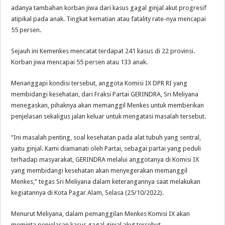
adanya tambahan korban jiwa dari kasus gagal ginjal akut progresif
atipikal pada anak. Tingkat kematian atau fatality rate-nya mencapai
55 persen.
Sejauh ini Kemenkes mencatat terdapat 241 kasus di 22 provinsi.
Korban jiwa mencapai 55 persen atau 133 anak.
Menanggapi kondisi tersebut, anggota Komisi IX DPR RI yang
membidangi kesehatan, dari Fraksi Partai GERINDRA, Sri Meliyana
menegaskan, pihaknya akan memanggil Menkes untuk memberikan
penjelasan sekaligus jalan keluar untuk mengatasi masalah tersebut.
“Ini masalah penting, soal kesehatan pada alat tubuh yang sentral,
yaitu ginjal. Kami diamanati oleh Partai, sebagai partai yang peduli
terhadap masyarakat, GERINDRA melalui anggotanya di Komisi IX
yang membidangi kesehatan akan menyegerakan memanggil
Menkes,” tegas Sri Meliyana dalam keterangannya saat melakukan
kegiatannya di Kota Pagar Alam, Selasa (25/10/2022).
Menurut Meliyana, dalam pemanggilan Menkes Komisi IX akan
meminta penjelasan kasus gagal ginjal akut tersebut