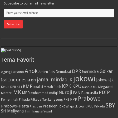
Subscribe to our email newsletter.
Tema Favorit
Ahok
DPR
Golkar
Gerindra
Demokrat
Agung Laksono
Amien Rais
jokowi
jamal mirdad
Indonesia
JK
Ical
Jokowi-Jk
ISIS
KPK
KPU
KMP
Ketua DPR
Megawati
KIH
Koalisi Merah Putih
Mahfud MD
MK
PDIP
Nuroji
PAN
Pancasila
MPR
Menteri
Muhammad Rofiqi
Prabowo
PPP
Pemerintah
Pilkada
Pilkada Tak Langsung
PKB
SBY
Prabowo-Hatta
Presiden Jokowi
Presiden
quick count
RUU Pilkada
Sri Meliyana
Tim Transisi
Yusril