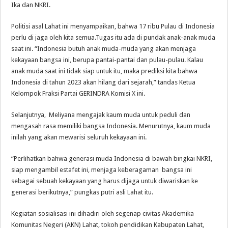
Ika dan NKRI.
Politisi asal Lahat ini menyampaikan, bahwa 17 ribu Pulau di Indonesia
perlu di jaga oleh kita semua.Tugas itu ada di pundak anak-anak muda
saat ini. “Indonesia butuh anak muda-muda yang akan menjaga
kekayaan bangsa ini, berupa pantai-pantai dan pulau-pulau. Kalau
anak muda saat ini tidak siap untuk itu, maka prediksi kita bahwa
Indonesia di tahun 2023 akan hilang dari sejarah,” tandas Ketua
Kelompok Fraksi Partai GERINDRA Komisi X ini.
Selanjutnya, Meliyana mengajak kaum muda untuk peduli dan
mengasah rasa memiliki bangsa Indonesia. Menurutnya, kaum muda
inilah yang akan mewarisi seluruh kekayaan ini.
“Perlihatkan bahwa generasi muda Indonesia di bawah bingkai NKRI,
siap mengambil estafet ini, menjaga keberagaman bangsa ini
sebagai sebuah kekayaan yang harus dijaga untuk diwariskan ke
generasi berikutnya,” pungkas putri asli Lahat itu.
Kegiatan sosialisasi ini dihadiri oleh segenap civitas Akademika
Komunitas Negeri (AKN) Lahat, tokoh pendidikan Kabupaten Lahat,