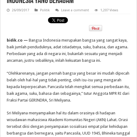
Indonesia Yang Beragam
26/09/2017
Politik
Leave a comment
1,207 Views
bidik.co —
Bangsa Indonesia merupakan bangsa yang sangat kaya,
baik jumlah penduduknya, adat istiadatnya, suku, bahasa, dan agama.
Perbedaan yang ada di negara ini, bukanlah sesuatu yang menjadi
ancaman, justru sebaliknya, inilah kekuatan bangsa ini.
“Olehkarenanya, jangan pernah bangsa yang besar ini mudah dipecah
belah oleh hal-hal yang tidak penting, oleh isu-isu yang mengarah
kepada keperpecahan. Pancasila telah mengikat semua perbedaan itu,
baik agama, suku, bahasa dan sebagainya,” tutur Anggota MPR RI dari
Fraksi Partai GERINDRA, Sri Meliyana.
Sri Meliyana menyampaikan hal itu dalam orasinya di hadapan
wisudawan mahasiswa Akademi Komunitas Negeri (AKN) Lahat. Orasi
tersebut diisi dengan penyampaian sosialisasi empat pilar kehidupan
berbangsa dan bernegara, yaitu Pancasila, UUD 1945, Bhineka tunggal