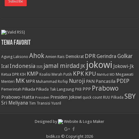
Tema Favorit
Ahok
DPR
Golkar
Gerindra
Demokrat
Agung Laksono
Amien Rais
jokowi
jamal mirdad
Indonesia
JK
Ical
Jokowi-Jk
ISIS
KPK
KPU
KMP
Ketua DPR
Megawati
KIH
Koalisi Merah Putih
Mahfud MD
MK
PDIP
Nuroji
PAN
Pancasila
MPR
Menteri
Muhammad Rofiqi
Prabowo
PPP
Pemerintah
Pilkada
Pilkada Tak Langsung
PKB
SBY
Prabowo-Hatta
Presiden Jokowi
Presiden
quick count
RUU Pilkada
Sri Meliyana
Tim Transisi
Yusril
Designed by
Website & Logo Maker
bidik.co © Copyright 2026