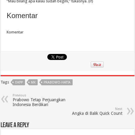
“Mau bilang apa kalau sudah begini,” tukasnya. (if)
Komentar
Komentar
Tags
DKPP
MK
PRABOWO-HATTA
Previous
Prabowo Tetap Perjuangkan
Indonesia Berdikari
Next
Angka di Balik Quick Count
Leave a Reply