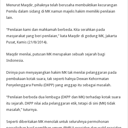
Menurut Maqdir, pihaknya telah berusaha membuktikan kecurangan
Pemilu dalam sidang di MK namun majelis hakim memiliki penilaian
lain.
“Penilaian kami dan mahkamah berbeda. Kita serahkan pada
masyarakat yang beri penilaian,” kata Maqdir di gedung MK, Jakarta
Pusat, Kamis (21/8/2014).
Maqdir menilai, putusan MK merupakan sebuah sejarah bagi
Indonesia.
Dirinya pun menyayangkan hakim MK tak menilai pelanggaran pada
pembukaan kotak suara, tak seperti halnya Dewan Kehormatan
Penyelenggara Pemilu (DKPP) yang anggap itu sebagai masalah.
“Penilaian berbeda dua lembaga (DKPP dan MK) terhadap kotak suara
itu sejarah. DKPP nilai ada pelanggaran etik, tetapi di sini (MK) tidak
masalah,” tuturnya.
Seperti diberitakan MK menolak untuk seluruhnya permohonan
perselisihan hasil pemilihan umum (PHPU) presiden dan wakil presiden