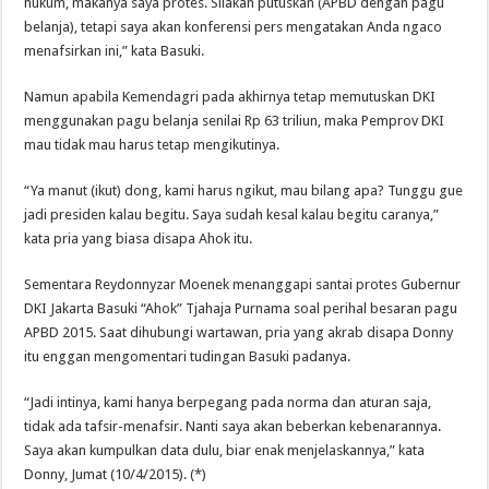
hukum, makanya saya protes. Silakan putuskan (APBD dengan pagu
belanja), tetapi saya akan konferensi pers mengatakan Anda ngaco
menafsirkan ini,” kata Basuki.
Namun apabila Kemendagri pada akhirnya tetap memutuskan DKI
menggunakan pagu belanja senilai Rp 63 triliun, maka Pemprov DKI
mau tidak mau harus tetap mengikutinya.
“Ya manut (ikut) dong, kami harus ngikut, mau bilang apa? Tunggu gue
jadi presiden kalau begitu. Saya sudah kesal kalau begitu caranya,”
kata pria yang biasa disapa Ahok itu.
Sementara Reydonnyzar Moenek menanggapi santai protes Gubernur
DKI Jakarta Basuki “Ahok” Tjahaja Purnama soal perihal besaran pagu
APBD 2015. Saat dihubungi wartawan, pria yang akrab disapa Donny
itu enggan mengomentari tudingan Basuki padanya.
“Jadi intinya, kami hanya berpegang pada norma dan aturan saja,
tidak ada tafsir-menafsir. Nanti saya akan beberkan kebenarannya.
Saya akan kumpulkan data dulu, biar enak menjelaskannya,” kata
Donny, Jumat (10/4/2015). (*)