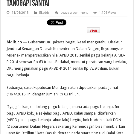
Tanggapi Santai
11/04/2015
Ekobis
Leave a comment
1,104 Views
bidik.co —
Gubernur DKI Jakarta begitu kesal mengetahui Direktur
Jenderal Keuangan Daerah Kementerian Dalam Negeri, Reydonnyzar
Moenek mempersepsikan nilai APBD 2015 senilai pagu belanja APBD-
P 2014 sebesar Rp 63 triliun. Padahal, menurut peraturan yang berlaku,
DKI menggunakan pagu APBD-P 2014 senilai Rp 72,9 triliun, bukan
pagu belanja.
Sedianya, surat keputusan Mendagri akan diputuskan pada Jumat
(10/4/2015) ini dengan jumlah Rp 63 triliun.
“Iya, gila kan, dia bilang pagu belanja, mana ada pagu belanja. Ini
pagu APBD kok, jelas-jelas pagu APBD. Kalau sampai ditafsirkan
(APBD pakai pagu belanja tahun lalu) begitu, kok bodoh sekali DDN
(Departemen Dalam Negeri, sekarang Kemendagri) bisa membiarkan
uang Rp 9 triliun,” kata Basuki dengan nada suara tinggi di Balai Kota,