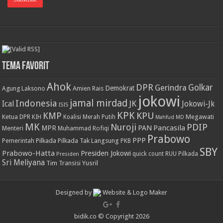
Tema Favorit
Ahok
DPR
Golkar
Gerindra
Demokrat
Agung Laksono
Amien Rais
jokowi
jamal mirdad
Indonesia
JK
Ical
Jokowi-Jk
ISIS
KPK
KPU
KMP
Ketua DPR
Megawati
KIH
Koalisi Merah Putih
Mahfud MD
MK
PDIP
Nuroji
PAN
Pancasila
MPR
Menteri
Muhammad Rofiqi
Prabowo
PPP
Pemerintah
Pilkada
Pilkada Tak Langsung
PKB
SBY
Prabowo-Hatta
Presiden Jokowi
Presiden
quick count
RUU Pilkada
Sri Meliyana
Tim Transisi
Yusril
Designed by
Website & Logo Maker
bidik.co © Copyright 2026