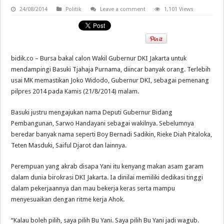
24/08/2014
Politik
Leave a comment
1,101 Views
bidik.co – Bursa bakal calon Wakil Gubernur DKI Jakarta untuk
mendampingi Basuki Tjahaja Purnama, diincar banyak orang. Terlebih
usai MK memastikan Joko Widodo, Gubernur DKI, sebagai pemenang
pilpres 2014 pada Kamis (21/8/2014) malam.
Basuki justru mengajukan nama Deputi Gubernur Bidang
Pembangunan, Sarwo Handayani sebagai wakilnya. Sebelumnya
beredar banyak nama seperti Boy Bernadi Sadikin, Rieke Diah Pitaloka,
Teten Masduki, Saiful Djarot dan lainnya.
Perempuan yang akrab disapa Yani itu kenyang makan asam garam
dalam dunia birokrasi DKI Jakarta. Ia dinilai memiliki dedikasi tinggi
dalam pekerjaannya dan mau bekerja keras serta mampu
menyesuaikan dengan ritme kerja Ahok.
“Kalau boleh pilih, saya pilih Bu Yani. Saya pilih Bu Yani jadi wagub.