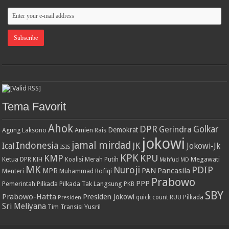
Tema Favorit
Ahok
DPR
Golkar
Gerindra
Demokrat
Agung Laksono
Amien Rais
jokowi
jamal mirdad
Indonesia
JK
Ical
Jokowi-Jk
ISIS
KPK
KPU
KMP
Ketua DPR
Megawati
KIH
Koalisi Merah Putih
Mahfud MD
MK
PDIP
Nuroji
PAN
Pancasila
MPR
Menteri
Muhammad Rofiqi
Prabowo
PPP
Pemerintah
Pilkada
Pilkada Tak Langsung
PKB
SBY
Prabowo-Hatta
Presiden Jokowi
Presiden
quick count
RUU Pilkada
Sri Meliyana
Tim Transisi
Yusril