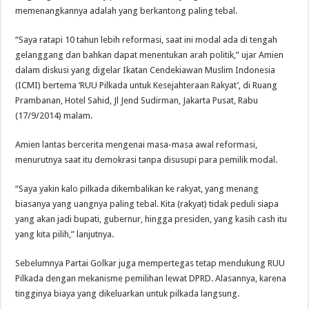
memenangkannya adalah yang berkantong paling tebal.
“Saya ratapi 10 tahun lebih reformasi, saat ini modal ada di tengah
gelanggang dan bahkan dapat menentukan arah politik,” ujar Amien
dalam diskusi yang digelar Ikatan Cendekiawan Muslim Indonesia
(ICMI) bertema ‘RUU Pilkada untuk Kesejahteraan Rakyat’, di Ruang
Prambanan, Hotel Sahid, Jl Jend Sudirman, Jakarta Pusat, Rabu
(17/9/2014) malam.
Amien lantas bercerita mengenai masa-masa awal reformasi,
menurutnya saat itu demokrasi tanpa disusupi para pemilik modal.
“Saya yakin kalo pilkada dikembalikan ke rakyat, yang menang
biasanya yang uangnya paling tebal. Kita (rakyat) tidak peduli siapa
yang akan jadi bupati, gubernur, hingga presiden, yang kasih cash itu
yang kita pilih,” lanjutnya.
Sebelumnya Partai Golkar juga mempertegas tetap mendukung RUU
Pilkada dengan mekanisme pemilihan lewat DPRD. Alasannya, karena
tingginya biaya yang dikeluarkan untuk pilkada langsung.