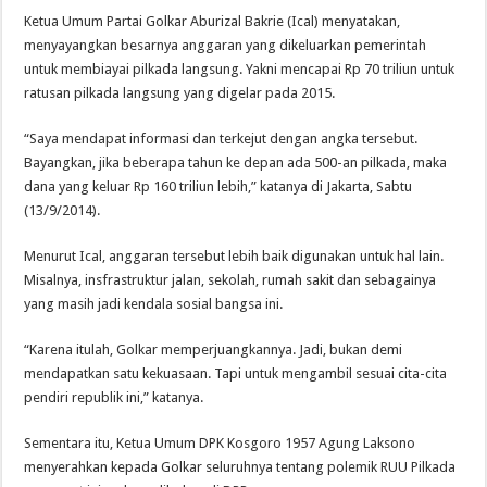
Ketua Umum Partai Golkar Aburizal Bakrie (Ical) menyatakan,
menyayangkan besarnya anggaran yang dikeluarkan pemerintah
untuk membiayai pilkada langsung. Yakni mencapai Rp 70 triliun untuk
ratusan pilkada langsung yang digelar pada 2015.
“Saya mendapat informasi dan terkejut dengan angka tersebut.
Bayangkan, jika beberapa tahun ke depan ada 500-an pilkada, maka
dana yang keluar Rp 160 triliun lebih,” katanya di Jakarta, Sabtu
(13/9/2014).
Menurut Ical, anggaran tersebut lebih baik digunakan untuk hal lain.
Misalnya, insfrastruktur jalan, sekolah, rumah sakit dan sebagainya
yang masih jadi kendala sosial bangsa ini.
“Karena itulah, Golkar memperjuangkannya. Jadi, bukan demi
mendapatkan satu kekuasaan. Tapi untuk mengambil sesuai cita-cita
pendiri republik ini,” katanya.
Sementara itu, Ketua Umum DPK Kosgoro 1957 Agung Laksono
menyerahkan kepada Golkar seluruhnya tentang polemik RUU Pilkada