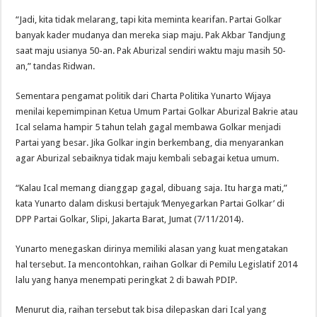
“Jadi, kita tidak melarang, tapi kita meminta kearifan. Partai Golkar
banyak kader mudanya dan mereka siap maju. Pak Akbar Tandjung
saat maju usianya 50-an. Pak Aburizal sendiri waktu maju masih 50-
an,” tandas Ridwan.
Sementara pengamat politik dari Charta Politika Yunarto Wijaya
menilai kepemimpinan Ketua Umum Partai Golkar Aburizal Bakrie atau
Ical selama hampir 5 tahun telah gagal membawa Golkar menjadi
Partai yang besar. Jika Golkar ingin berkembang, dia menyarankan
agar Aburizal sebaiknya tidak maju kembali sebagai ketua umum.
“Kalau Ical memang dianggap gagal, dibuang saja. Itu harga mati,”
kata Yunarto dalam diskusi bertajuk ‘Menyegarkan Partai Golkar’ di
DPP Partai Golkar, Slipi, Jakarta Barat, Jumat (7/11/2014).
Yunarto menegaskan dirinya memiliki alasan yang kuat mengatakan
hal tersebut. Ia mencontohkan, raihan Golkar di Pemilu Legislatif 2014
lalu yang hanya menempati peringkat 2 di bawah PDIP.
Menurut dia, raihan tersebut tak bisa dilepaskan dari Ical yang