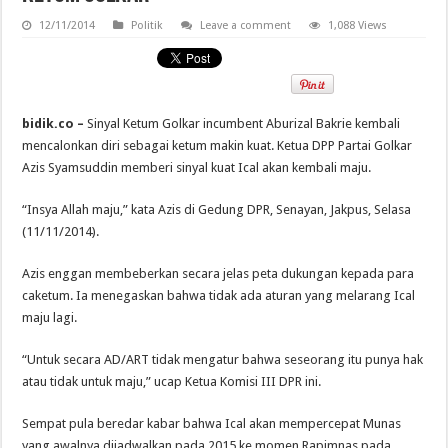
12/11/2014
Politik
Leave a comment
1,088 Views
bidik.co –
Sinyal Ketum Golkar incumbent Aburizal Bakrie kembali
mencalonkan diri sebagai ketum makin kuat. Ketua DPP Partai Golkar
Azis Syamsuddin memberi sinyal kuat Ical akan kembali maju.
“Insya Allah maju,” kata Azis di Gedung DPR, Senayan, Jakpus, Selasa
(11/11/2014).
Azis enggan membeberkan secara jelas peta dukungan kepada para
caketum. Ia menegaskan bahwa tidak ada aturan yang melarang Ical
maju lagi.
“Untuk secara AD/ART tidak mengatur bahwa seseorang itu punya hak
atau tidak untuk maju,” ucap Ketua Komisi III DPR ini.
Sempat pula beredar kabar bahwa Ical akan mempercepat Munas
yang awalnya dijadwalkan pada 2015 ke momen Rapimnas pada