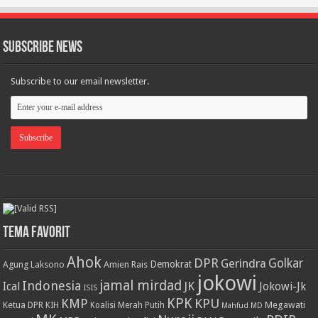
Subscribe News
Subscribe to our email newsletter.
Tema Favorit
Ahok
DPR
Golkar
Gerindra
Demokrat
Agung Laksono
Amien Rais
jokowi
jamal mirdad
Indonesia
JK
Ical
Jokowi-Jk
ISIS
KPK
KPU
KMP
Ketua DPR
Megawati
KIH
Koalisi Merah Putih
Mahfud MD