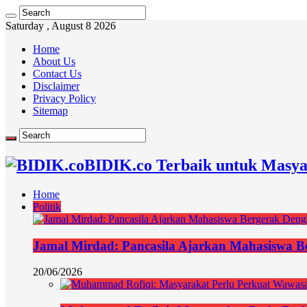
Saturday , August 8 2026
Home
About Us
Contact Us
Disclaimer
Privacy Policy
Sitemap
BIDIK.co Terbaik untuk Masya
Home
Politik
Jamal Mirdad: Pancasila Ajarkan Mahasiswa Ber
20/06/2026