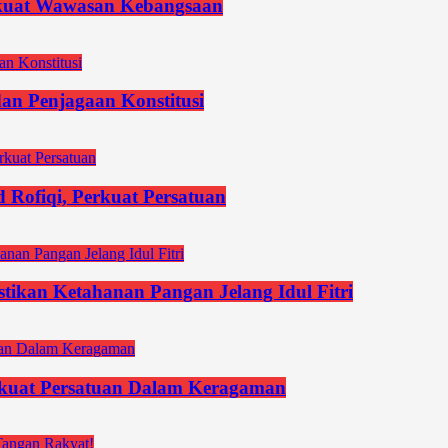
kuat Wawasan Kebangsaan
an Penjagaan Konstitusi
Rofiqi, Perkuat Persatuan
stikan Ketahanan Pangan Jelang Idul Fitri
uat Persatuan Dalam Keragaman