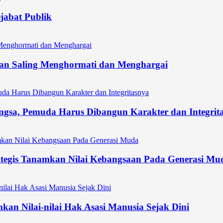
ejabat Publik
an Saling Menghormati dan Menghargai
gsa, Pemuda Harus Dibangun Karakter dan Integrit
tegis Tanamkan Nilai Kebangsaan Pada Generasi Mu
an Nilai-nilai Hak Asasi Manusia Sejak Dini