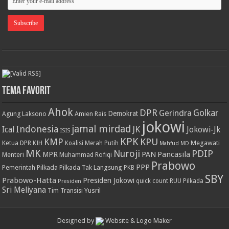
Tema Favorit
Ahok
DPR
Golkar
Gerindra
Demokrat
Agung Laksono
Amien Rais
jokowi
jamal mirdad
Indonesia
JK
Ical
Jokowi-Jk
ISIS
KPK
KPU
KMP
Ketua DPR
Megawati
KIH
Koalisi Merah Putih
Mahfud MD
MK
PDIP
Nuroji
PAN
Pancasila
MPR
Menteri
Muhammad Rofiqi
Prabowo
PPP
Pemerintah
Pilkada
Pilkada Tak Langsung
PKB
SBY
Prabowo-Hatta
Presiden Jokowi
Presiden
quick count
RUU Pilkada
Sri Meliyana
Tim Transisi
Yusril
Designed by
Website & Logo Maker