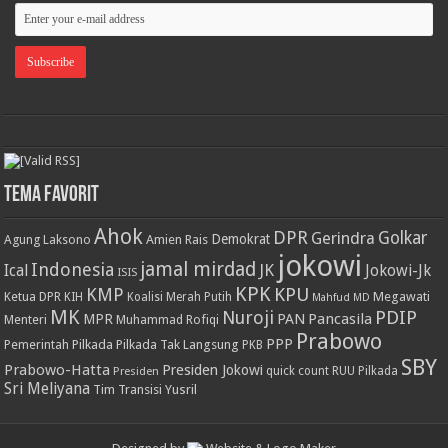
Tema Favorit
Ahok
DPR
Golkar
Gerindra
Demokrat
Agung Laksono
Amien Rais
jokowi
jamal mirdad
Indonesia
JK
Ical
Jokowi-Jk
ISIS
KPK
KPU
KMP
Ketua DPR
Megawati
KIH
Koalisi Merah Putih
Mahfud MD
MK
PDIP
Nuroji
PAN
Pancasila
MPR
Menteri
Muhammad Rofiqi
Prabowo
PPP
Pemerintah
Pilkada
Pilkada Tak Langsung
PKB
SBY
Prabowo-Hatta
Presiden Jokowi
Presiden
quick count
RUU Pilkada
Sri Meliyana
Tim Transisi
Yusril