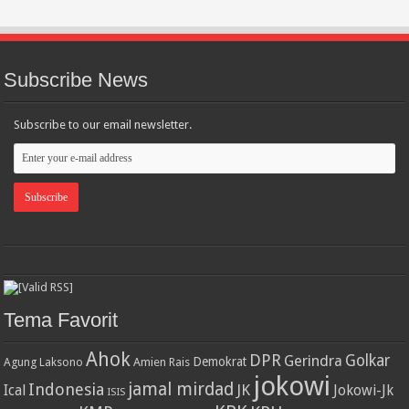
Subscribe News
Subscribe to our email newsletter.
Tema Favorit
Ahok
DPR
Golkar
Gerindra
Demokrat
Agung Laksono
Amien Rais
jokowi
jamal mirdad
Indonesia
JK
Ical
Jokowi-Jk
ISIS