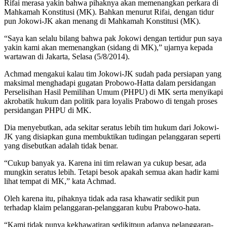
Rifai merasa yakin bahwa pihaknya akan memenangkan perkara di
Mahkamah Konstitusi (MK). Bahkan menurut Rifai, dengan tidur
pun Jokowi-JK akan menang di Mahkamah Konstitusi (MK).
“Saya kan selalu bilang bahwa pak Jokowi dengan tertidur pun saya
yakin kami akan memenangkan (sidang di MK),” ujarnya kepada
wartawan di Jakarta, Selasa (5/8/2014).
Achmad mengakui kalau tim Jokowi-JK sudah pada persiapan yang
maksimal menghadapi gugatan Probowo-Hatta dalam persidangan
Perselisihan Hasil Pemilihan Umum (PHPU) di MK serta menyikapi
akrobatik hukum dan politik para loyalis Prabowo di tengah proses
persidangan PHPU di MK.
Dia menyebutkan, ada sekitar seratus lebih tim hukum dari Jokowi-
JK yang disiapkan guna membuktikan tudingan pelanggaran seperti
yang disebutkan adalah tidak benar.
“Cukup banyak ya. Karena ini tim relawan ya cukup besar, ada
mungkin seratus lebih. Tetapi besok apakah semua akan hadir kami
lihat tempat di MK,” kata Achmad.
Oleh karena itu, pihaknya tidak ada rasa khawatir sedikit pun
terhadap klaim pelanggaran-pelanggaran kubu Prabowo-hata.
“Kami tidak punya kekhawatiran sedikitpun adanya pelanggaran-