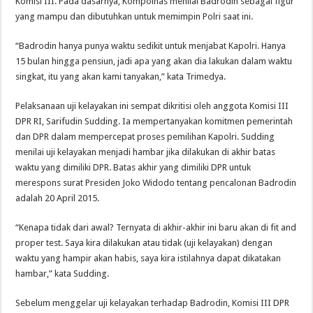
Komisi III. Pada dasarnya, Kompolnas menilai Badrodin sebagai figur
yang mampu dan dibutuhkan untuk memimpin Polri saat ini.
“Badrodin hanya punya waktu sedikit untuk menjabat Kapolri. Hanya
15 bulan hingga pensiun, jadi apa yang akan dia lakukan dalam waktu
singkat, itu yang akan kami tanyakan,” kata Trimedya.
Pelaksanaan uji kelayakan ini sempat dikritisi oleh anggota Komisi III
DPR RI, Sarifudin Sudding. Ia mempertanyakan komitmen pemerintah
dan DPR dalam mempercepat proses pemilihan Kapolri. Sudding
menilai uji kelayakan menjadi hambar jika dilakukan di akhir batas
waktu yang dimiliki DPR. Batas akhir yang dimiliki DPR untuk
merespons surat Presiden Joko Widodo tentang pencalonan Badrodin
adalah 20 April 2015.
“Kenapa tidak dari awal? Ternyata di akhir-akhir ini baru akan di fit and
proper test. Saya kira dilakukan atau tidak (uji kelayakan) dengan
waktu yang hampir akan habis, saya kira istilahnya dapat dikatakan
hambar,” kata Sudding.
Sebelum menggelar uji kelayakan terhadap Badrodin, Komisi III DPR