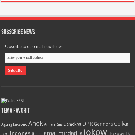
Subscribe News
Subscribe to our email newsletter.
Tema Favorit
Ahok
DPR
Golkar
Gerindra
Demokrat
Agung Laksono
Amien Rais
jokowi
jamal mirdad
Indonesia
JK
Ical
Jokowi-Jk
ISIS