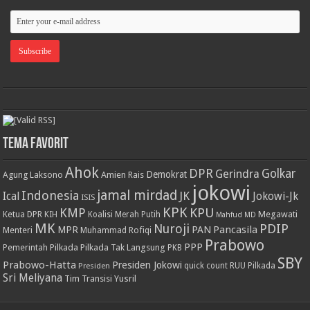
Tema Favorit
Ahok
DPR
Golkar
Gerindra
Demokrat
Agung Laksono
Amien Rais
jokowi
jamal mirdad
Indonesia
JK
Ical
Jokowi-Jk
ISIS
KPK
KPU
KMP
Ketua DPR
Megawati
KIH
Koalisi Merah Putih
Mahfud MD
MK
PDIP
Nuroji
PAN
Pancasila
MPR
Menteri
Muhammad Rofiqi
Prabowo
PPP
Pemerintah
Pilkada
Pilkada Tak Langsung
PKB
SBY
Prabowo-Hatta
Presiden Jokowi
Presiden
quick count
RUU Pilkada
Sri Meliyana
Tim Transisi
Yusril