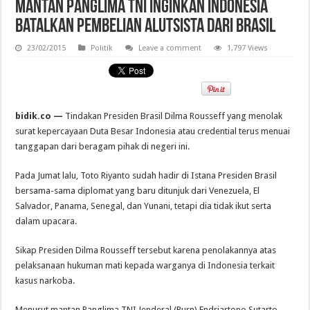
Mantan Panglima TNI Inginkan Indonesia
Batalkan Pembelian Alutsista dari Brasil
23/02/2015
Politik
Leave a comment
1,797 Views
bidik.co —
Tindakan Presiden Brasil Dilma Rousseff yang menolak
surat kepercayaan Duta Besar Indonesia atau credential terus menuai
tanggapan dari beragam pihak di negeri ini.
Pada Jumat lalu, Toto Riyanto sudah hadir di Istana Presiden Brasil
bersama-sama diplomat yang baru ditunjuk dari Venezuela, El
Salvador, Panama, Senegal, dan Yunani, tetapi dia tidak ikut serta
dalam upacara.
Sikap Presiden Dilma Rousseff tersebut karena penolakannya atas
pelaksanaan hukuman mati kepada warganya di Indonesia terkait
kasus narkoba.
Menurut mantan Panglima TNI Jenderal (Purn) Endriartono Sutarto,