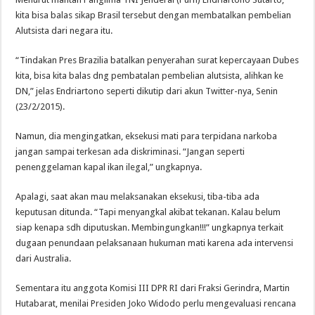
kita bisa balas sikap Brasil tersebut dengan membatalkan pembelian
Alutsista dari negara itu.
“Tindakan Pres Brazilia batalkan penyerahan surat kepercayaan Dubes
kita, bisa kita balas dng pembatalan pembelian alutsista, alihkan ke
DN,” jelas Endriartono seperti dikutip dari akun Twitter-nya, Senin
(23/2/2015).
Namun, dia mengingatkan, eksekusi mati para terpidana narkoba
jangan sampai terkesan ada diskriminasi. “Jangan seperti
penenggelaman kapal ikan ilegal,” ungkapnya.
Apalagi, saat akan mau melaksanakan eksekusi, tiba-tiba ada
keputusan ditunda. “Tapi menyangkal akibat tekanan. Kalau belum
siap kenapa sdh diputuskan. Membingungkan!!!” ungkapnya terkait
dugaan penundaan pelaksanaan hukuman mati karena ada intervensi
dari Australia.
Sementara itu anggota Komisi III DPR RI dari Fraksi Gerindra, Martin
Hutabarat, menilai Presiden Joko Widodo perlu mengevaluasi rencana