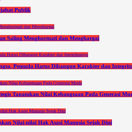
ejabat Publik
an Saling Menghormati dan Menghargai
gsa, Pemuda Harus Dibangun Karakter dan Integrit
tegis Tanamkan Nilai Kebangsaan Pada Generasi Mu
an Nilai-nilai Hak Asasi Manusia Sejak Dini