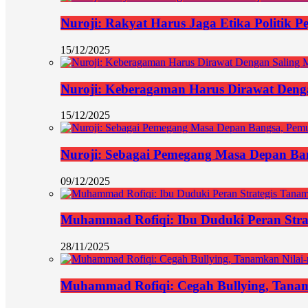
Nuroji: Rakyat Harus Jaga Etika Politik P
15/12/2025
Nuroji: Keberagaman Harus Dirawat Deng
15/12/2025
Nuroji: Sebagai Pemegang Masa Depan Ban
09/12/2025
Muhammad Rofiqi: Ibu Duduki Peran Stra
28/11/2025
Muhammad Rofiqi: Cegah Bullying, Tanamk