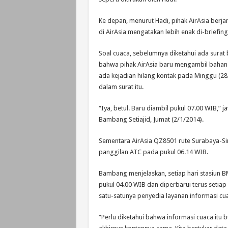
Ke depan, menurut Hadi, pihak AirAsia berjan
di AirAsia mengatakan lebih enak di-briefing 
Soal cuaca, sebelumnya diketahui ada sura
bahwa pihak AirAsia baru mengambil bahan 
ada kejadian hilang kontak pada Minggu (
dalam surat itu.
“Iya, betul. Baru diambil pukul 07.00 WIB,
Bambang Setiajid, Jumat (2/1/2014).
Sementara AirAsia QZ8501 rute Surabaya-Si
panggilan ATC pada pukul 06.14 WIB.
Bambang menjelaskan, setiap hari stasiun 
pukul 04.00 WIB dan diperbarui terus se
satu-satunya penyedia layanan informasi cu
“Perlu diketahui bahwa informasi cuaca itu 