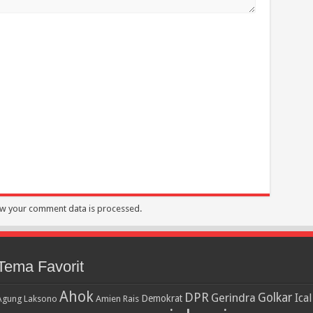
w your comment data is processed.
Tema Favorit
Ahok
DPR
Golkar
Gerindra
Ical
Demokrat
Agung Laksono
Amien Rais