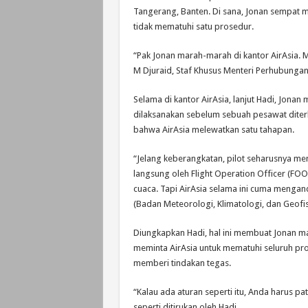
Tangerang, Banten. Di sana, Jonan sempat m
tidak mematuhi satu prosedur.
“Pak Jonan marah-marah di kantor AirAsia. 
M Djuraid, Staf Khusus Menteri Perhubungan,
Selama di kantor AirAsia, lanjut Hadi, Jonan
dilaksanakan sebelum sebuah pesawat diterb
bahwa AirAsia melewatkan satu tahapan.
“Jelang keberangkatan, pilot seharusnya me
langsung oleh Flight Operation Officer (FO
cuaca. Tapi AirAsia selama ini cuma menga
(Badan Meteorologi, Klimatologi, dan Geofis
Diungkapkan Hadi, hal ini membuat Jonan ma
meminta AirAsia untuk mematuhi seluruh pro
memberi tindakan tegas.
“Kalau ada aturan seperti itu, Anda harus pat
seperti ditirukan oleh Hadi.