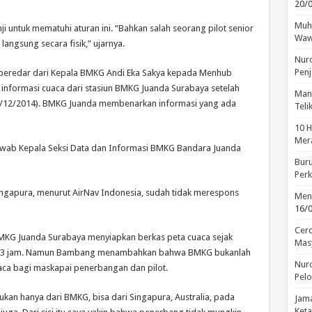
20/
Muha
ji untuk mematuhi aturan ini. “Bahkan salah seorang pilot senior
Waw
langsung secara fisik,” ujarnya.
Nuro
Penj
t beredar dari Kepala BMKG Andi Eka Sakya kepada Menhub
informasi cuaca dari stasiun BMKG Juanda Surabaya setelah
Manu
28/12/2014). BMKG Juanda membenarkan informasi yang ada
Tel
10 H
Mera
” jawab Kepala Seksi Data dan Informasi BMKG Bandara Juanda
Buru
Perk
ngapura, menurut AirNav Indonesia, sudah tidak merespons
Menc
16/
Cerd
BMKG Juanda Surabaya menyiapkan berkas peta cuaca sejak
Mas
tiap 3 jam. Namun Bambang menambahkan bahwa BMKG bukanlah
Nuro
aca bagi maskapai penerbangan dan pilot.
Pelo
bukan hanya dari BMKG, bisa dari Singapura, Australia, pada
Jama
Keta