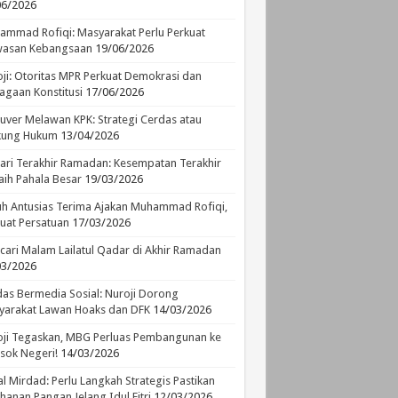
06/2026
mmad Rofiqi: Masyarakat Perlu Perkuat
asan Kebangsaan
19/06/2026
ji: Otoritas MPR Perkuat Demokrasi dan
agaan Konstitusi
17/06/2026
ver Melawan KPK: Strategi Cerdas atau
ikung Hukum
13/04/2026
ari Terakhir Ramadan: Kesempatan Terakhir
ih Pahala Besar
19/03/2026
h Antusias Terima Ajakan Muhammad Rofiqi,
uat Persatuan
17/03/2026
ari Malam Lailatul Qadar di Akhir Ramadan
03/2026
as Bermedia Sosial: Nuroji Dorong
yarakat Lawan Hoaks dan DFK
14/03/2026
ji Tegaskan, MBG Perluas Pembangunan ke
sok Negeri!
14/03/2026
l Mirdad: Perlu Langkah Strategis Pastikan
hanan Pangan Jelang Idul Fitri
12/03/2026