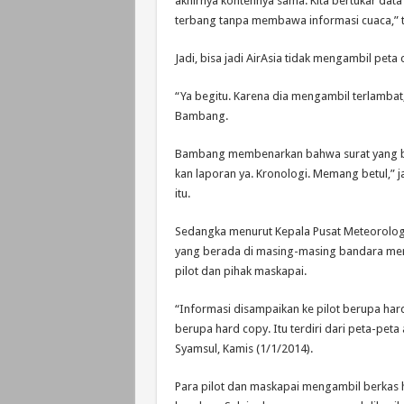
akhirnya kontennya sama. Kita bertukar data 
terbang tanpa membawa informasi cuaca,” 
Jadi, bisa jadi AirAsia tidak mengambil pet
“Ya begitu. Karena dia mengambil terlambat, 
Bambang.
Bambang membenarkan bahwa surat yang ber
kan laporan ya. Kronologi. Memang betul,” 
itu.
Sedangka menurut Kepala Pusat Meteorolog
yang berada di masing-masing bandara meny
pilot dan pihak maskapai.
“Informasi disampaikan ke pilot berupa ha
berupa hard copy. Itu terdiri dari peta-peta
Syamsul, Kamis (1/1/2014).
Para pilot dan maskapai mengambil berkas 