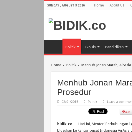
Home
About Us
C
SUNDAY , AUGUST 9 2026
Politik
EkoBis
Pendidikan
Home
/
Politik
/
Menhub Jonan Marah, AirAsia 
Menhub Jonan Marah
Prosedur
02/01/2015
Politik
Leave a commen
bidik.co —
Hari ini, Menteri Perhubungan 
blusukan ke kantor pusat Indonesia AirAsia