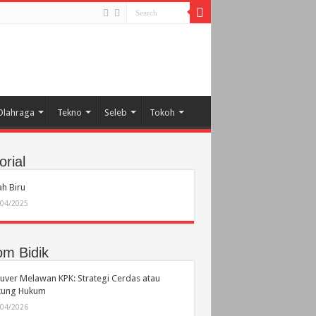
Olahraga
Tekno
Seleb
Tokoh
orial
h Biru
/04/2025
om Bidik
ver Melawan KPK: Strategi Cerdas atau
ikung Hukum
/04/2026