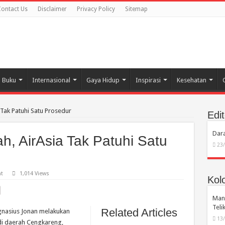
ontact Us
Disclaimer
Privacy Policy
Sitemap
Buku
Internasional
Gaya Hidup
Inspirasi
Kesehatan
Tak Patuhi Satu Prosedur
Edit
Dara
, AirAsia Tak Patuhi Satu
23
t
1,014 Views
Kol
Manu
Tel
Related Articles
Ignasius Jonan melakukan
13
 di daerah Cengkareng,