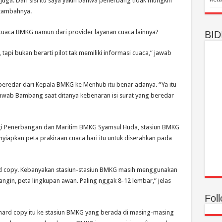
juga. Dari sisi itu saya yakin bahwa penerbang tidak mungkin
tambahnya.
a cuaca BMKG namun dari provider layanan cuaca lainnya?
BID
tapi bukan berarti pilot tak memiliki informasi cuaca,” jawab
edar dari Kepala BMKG ke Menhub itu benar adanya. “Ya itu
jawab Bambang saat ditanya kebenaran isi surat yang beredar
i Penerbangan dan Maritim BMKG Syamsul Huda, stasiun BMKG
iapkan peta prakiraan cuaca hari itu untuk diserahkan pada
rd copy. Kebanyakan stasiun-stasiun BMKG masih menggunakan
 angin, peta lingkupan awan. Paling nggak 8-12 lembar,” jelas
Fol
hard copy itu ke stasiun BMKG yang berada di masing-masing