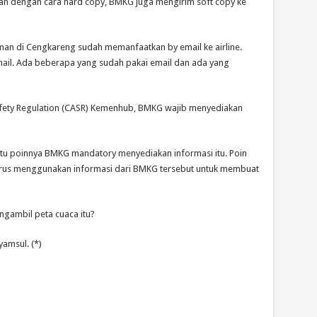
kan dengan cara hard copy, BMKG juga mengirim soft copy ke
eman di Cengkareng sudah memanfaatkan by email ke airline.
email. Ada beberapa yang sudah pakai email dan ada yang
afety Regulation (CASR) Kemenhub, BMKG wajib menyediakan
atu poinnya BMKG mandatory menyediakan informasi itu. Poin
, harus menggunakan informasi dari BMKG tersebut untuk membuat
gambil peta cuaca itu?
yamsul. (*)