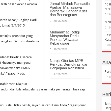
Jamal Mirdad: Pancasila
arah besar karena AirAsia
10 H
Ajarkan Mahasiswa
Mera
Bergerak Dengan Kritis
dan Berintegritas
19
Marah besar,” ungkap Hadi
20/06/2026
Menc
 Jumat (2/1/2015).
16
Muhammad Rofiqi:
Reso
Masyarakat Perlu
 meninjau prosedur yang
Perkuat Wawasan
Kese
angkan. Dari situ diketahui
Kebangsaan
28
19/06/2026
ndapat briefing secara
Nuroji: Otoritas MPR
Anal
O) khususnya mengenai
Perkuat Demokrasi dan
Penjagaan Konstitusi
ndalkan website BMKG
Per
ika),” papar Hadi.
17/06/2026
11
rah besar. Dia pun
sedur, dan bila ada pelanggaran maka pemerintah bisa saja
Beri
Jama
uhi. Kalau tidak patuh, saya bisa cabut izin Anda,” tegas Jonan
Berg