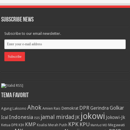
Subscribe News
Subscribe to our email newsletter.
Tema Favorit
Ahok
DPR
Golkar
Gerindra
Demokrat
Agung Laksono
Amien Rais
jokowi
jamal mirdad
Indonesia
JK
Ical
Jokowi-Jk
ISIS
KPK
KPU
KMP
Ketua DPR
Megawati
KIH
Koalisi Merah Putih
Mahfud MD