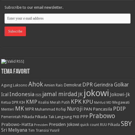
Subscribe to our email newsletter.
Tema Favorit
Ahok
DPR
Golkar
Gerindra
Demokrat
Agung Laksono
Amien Rais
jokowi
jamal mirdad
Indonesia
JK
Ical
Jokowi-Jk
ISIS
KPK
KPU
KMP
Ketua DPR
Megawati
KIH
Koalisi Merah Putih
Mahfud MD
MK
PDIP
Nuroji
PAN
Pancasila
MPR
Menteri
Muhammad Rofiqi
Prabowo
PPP
Pemerintah
Pilkada
Pilkada Tak Langsung
PKB
SBY
Prabowo-Hatta
Presiden Jokowi
Presiden
quick count
RUU Pilkada
Sri Meliyana
Tim Transisi
Yusril