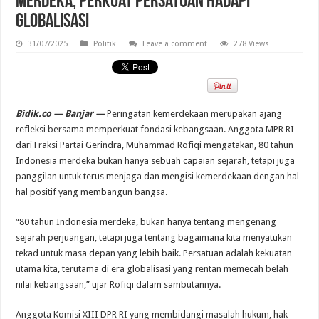
Merdeka, Perkuat Persatuan Hadapi
Globalisasi
31/07/2025
Politik
Leave a comment
278 Views
Bidik.co — Banjar —
Peringatan kemerdekaan merupakan ajang
refleksi bersama memperkuat fondasi kebangsaan. Anggota MPR RI
dari Fraksi Partai Gerindra, Muhammad Rofiqi mengatakan, 80 tahun
Indonesia merdeka bukan hanya sebuah capaian sejarah, tetapi juga
panggilan untuk terus menjaga dan mengisi kemerdekaan dengan hal-
hal positif yang membangun bangsa.
“80 tahun Indonesia merdeka, bukan hanya tentang mengenang
sejarah perjuangan, tetapi juga tentang bagaimana kita menyatukan
tekad untuk masa depan yang lebih baik. Persatuan adalah kekuatan
utama kita, terutama di era globalisasi yang rentan memecah belah
nilai kebangsaan,” ujar Rofiqi dalam sambutannya.
Anggota Komisi XIII DPR RI yang membidangi masalah hukum, hak