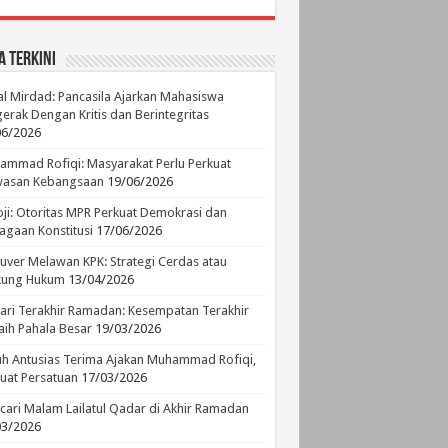
a Terkini
l Mirdad: Pancasila Ajarkan Mahasiswa
erak Dengan Kritis dan Berintegritas
06/2026
mmad Rofiqi: Masyarakat Perlu Perkuat
asan Kebangsaan
19/06/2026
ji: Otoritas MPR Perkuat Demokrasi dan
agaan Konstitusi
17/06/2026
ver Melawan KPK: Strategi Cerdas atau
ikung Hukum
13/04/2026
ari Terakhir Ramadan: Kesempatan Terakhir
ih Pahala Besar
19/03/2026
h Antusias Terima Ajakan Muhammad Rofiqi,
uat Persatuan
17/03/2026
ari Malam Lailatul Qadar di Akhir Ramadan
03/2026