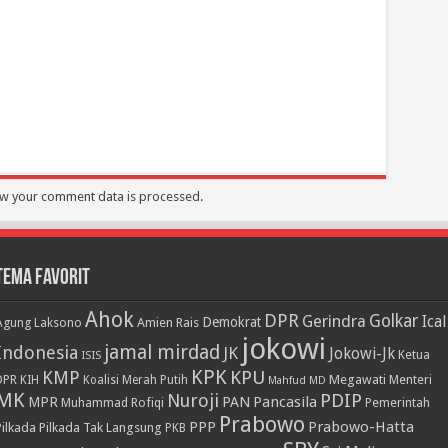
w your comment data is processed.
Tema Favorit
Ahok
DPR
Golkar
Gerindra
Ical
Demokrat
Agung Laksono
Amien Rais
jokowi
jamal mirdad
Indonesia
JK
Jokowi-Jk
Ketua
ISIS
KPK
KPU
KMP
DPR
Megawati
Menteri
KIH
Koalisi Merah Putih
Mahfud MD
MK
PDIP
Nuroji
PAN
Pancasila
MPR
Muhammad Rofiqi
Pemerintah
Prabowo
PPP
Prabowo-Hatta
Pilkada
Pilkada Tak Langsung
PKB