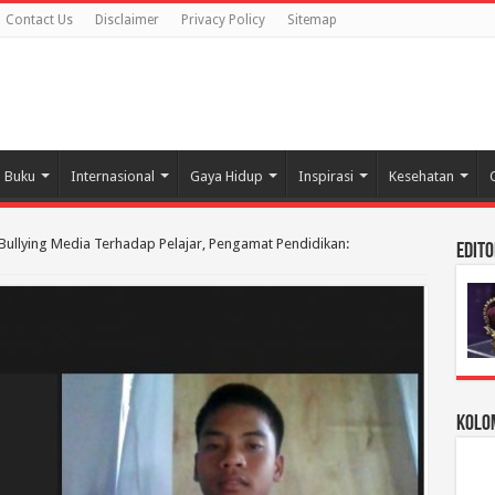
Contact Us
Disclaimer
Privacy Policy
Sitemap
Buku
Internasional
Gaya Hidup
Inspirasi
Kesehatan
Bullying Media Terhadap Pelajar, Pengamat Pendidikan:
Edito
Kolom