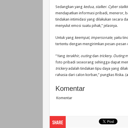
Sedangkan yang
kedua, stalker
.
Cyber stalki
mendapatkan informasi pribadi, meneror, b
tindakan intimidasi yang dilakukan secara d
menyulut emosi suatu pihak,” jelasnya.
Untuk yang
keempat, impersonate
, yaitu t
tertentu dengan mengirimkan pesan-pesan da
“Yang
terakhir, outing
dan
trickery
.
Outing
m
foto pribadi seseorang sehingga dapat men
trickery
adalah tindakan tipu daya yang dil
rahasia dari calon korban,” pungkas Riska. (a
Komentar
Komentar
Share