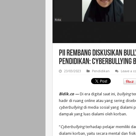
PII Rembang Diskusikan Bul
Pendidikan: Cyberbullying
23/03/2023
Pendidikan
Leave a 
Bidik.co —
Di era digital saat ini,
bullying
te
hadir di ruang online atau yang sering disebu
cyberbullying
di media sosial yang dialami p
dampak yang luas dialami oleh korban.
“
Cyberbullying
terhadap pelajar memiliki d
dialami korban, yaitu secara mental dan fisi