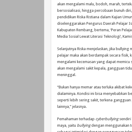
akan mengalami malu, bodoh, marah, tertek
bersosialisasi, hingga percobaan bunuh diri
pendidikan Riska Ristiana dalam Kajian Um
diselenggarakan Pengurus Daerah Pelajar Is
Kabupaten Rembang, bertema, ‘Peran Pelaja
Media Sosial Lewat Literasi Teknologi’, Kami
Selanjutnya Riska menjelaskan, jika bullyin
pelajar maka akan berdampak secara fisik, k
mengalami kecemasan yang dapat memicu s
akan mengalami sakit kepala, gangguan tidu
meninggal.
“Bukan hanya memar atau terluka akibat keke
dialaminya. Kondisi ini bisa menyebabkan b
seperti lebih sering sakit, terkena ganggua
lainnya,” jelasnya.
Pemahaman terhadap
cyberbullying
sendiri
maya, yaitu
bullying
dengan menggunakan tekn
sebagai intimidasi dengan penggunaan teknolo