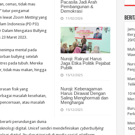
Pacasila Jadi Arah
an, cemas, tidak mau
Pembangunan &
Demokrasi
,” tutur pengamat
Berit
um lewat
Zoom Metting
yang
11/02/2026
lam Indonesia (PD PII)
Jama
r Dalam Mengatasi Bullying
Berg
s 23 Maret 2023.
20/
Muha
g menimpa mental pada
Waw
orban bullying setelah
Nuroji: Rakyat Harus
Jaga Etika Politik Pejabat
tres pada tubuh. Mereka
Nuro
Publik
Penj
r, tidak mau makan, hingga
15/12/2025
Manu
Tel
Nuroji: Keberagaman
rasan fisik yang
Harus Dirawat Dengan
10 H
erbagai masalah kesehatan,
Saling Menghormati dan
Mera
Menghargai
n pencernaan, atau masalah
Buru
15/12/2025
Perk
 berarti perundungan dunia
Menc
ologi digital. Unicef sendiri mendefinisikan
cyberbullying
16/
gi digital. Itu dapat terjadi di media sosial, platform