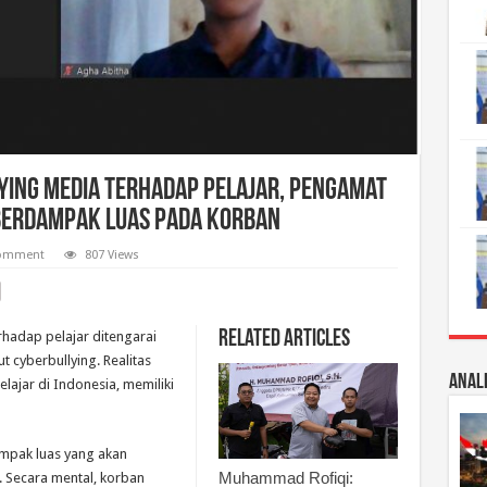
lying Media Terhadap Pelajar, Pengamat
 Berdampak Luas Pada Korban
comment
807 Views
Related Articles
rhadap pelajar ditengarai
t cyberbullying. Realitas
Anali
elajar di Indonesia, memiliki
ampak luas yang akan
Muhammad Rofiqi:
k. Secara mental, korban