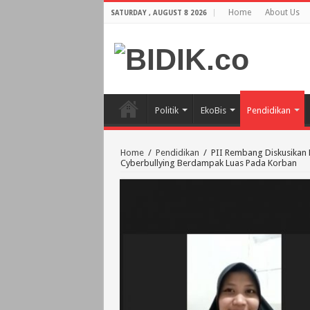
Home
About Us
SATURDAY , AUGUST 8 2026
Politik
EkoBis
Pendidikan
Home
/
Pendidikan
/
PII Rembang Diskusikan 
Cyberbullying Berdampak Luas Pada Korban