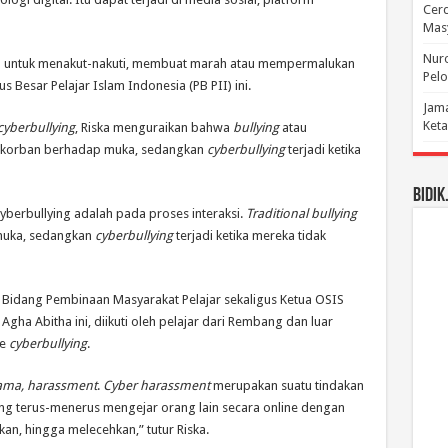
Cerd
Mas
Nuro
ukan untuk menakut-nakuti, membuat marah atau mempermalukan
Pelo
 Besar Pelajar Islam Indonesia (PB PII) ini.
Jama
Keta
cyberbullying
, Riska menguraikan bahwa
bullying
atau
an korban berhadap muka, sedangkan
cyberbullying
terjadi ketika
BIDIK
yberbullying adalah pada proses interaksi.
Traditional bullying
 muka, sedangkan
cyberbullying
terjadi ketika mereka tidak
 Bidang Pembinaan Masyarakat Pelajar sekaligus Ketua OSIS
ha Abitha ini, diikuti oleh pelajar dari Rembang dan luar
pe
cyberbullying
.
ama, harassment
.
Cyber harassment
merupakan suatu tindakan
 terus-menerus mengejar orang lain secara online dengan
n, hingga melecehkan,” tutur Riska.