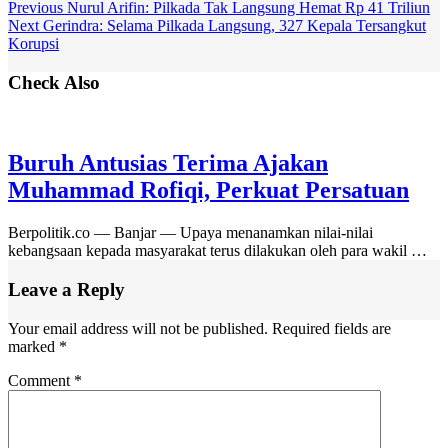
Previous
Nurul Arifin: Pilkada Tak Langsung Hemat Rp 41 Triliun
Next
Gerindra: Selama Pilkada Langsung, 327 Kepala Tersangkut
Korupsi
Check Also
Buruh Antusias Terima Ajakan
Muhammad Rofiqi, Perkuat Persatuan
Berpolitik.co — Banjar — Upaya menanamkan nilai-nilai
kebangsaan kepada masyarakat terus dilakukan oleh para wakil …
Leave a Reply
Your email address will not be published.
Required fields are
marked
*
Comment
*