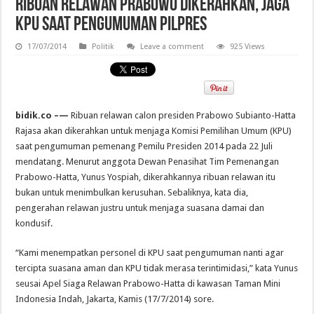
Ribuan Relawan Prabowo Dikerahkan, Jaga
KPU Saat Pengumuman Pilpres
17/07/2014
Politik
Leave a comment
925 Views
bidik.co –—
Ribuan relawan calon presiden Prabowo Subianto-Hatta
Rajasa akan dikerahkan untuk menjaga Komisi Pemilihan Umum (KPU)
saat pengumuman pemenang Pemilu Presiden 2014 pada 22 Juli
mendatang. Menurut anggota Dewan Penasihat Tim Pemenangan
Prabowo-Hatta, Yunus Yospiah, dikerahkannya ribuan relawan itu
bukan untuk menimbulkan kerusuhan. Sebaliknya, kata dia,
pengerahan relawan justru untuk menjaga suasana damai dan
kondusif.
“Kami menempatkan personel di KPU saat pengumuman nanti agar
tercipta suasana aman dan KPU tidak merasa terintimidasi,” kata Yunus
seusai Apel Siaga Relawan Prabowo-Hatta di kawasan Taman Mini
Indonesia Indah, Jakarta, Kamis (17/7/2014) sore.