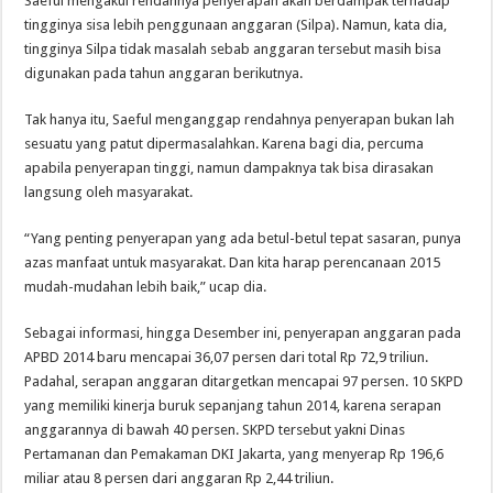
Saeful mengakui rendahnya penyerapan akan berdampak terhadap
tingginya sisa lebih penggunaan anggaran (Silpa). Namun, kata dia,
tingginya Silpa tidak masalah sebab anggaran tersebut masih bisa
digunakan pada tahun anggaran berikutnya.
Tak hanya itu, Saeful menganggap rendahnya penyerapan bukan lah
sesuatu yang patut dipermasalahkan. Karena bagi dia, percuma
apabila penyerapan tinggi, namun dampaknya tak bisa dirasakan
langsung oleh masyarakat.
“Yang penting penyerapan yang ada betul-betul tepat sasaran, punya
azas manfaat untuk masyarakat. Dan kita harap perencanaan 2015
mudah-mudahan lebih baik,” ucap dia.
Sebagai informasi, hingga Desember ini, penyerapan anggaran pada
APBD 2014 baru mencapai 36,07 persen dari total Rp 72,9 triliun.
Padahal, serapan anggaran ditargetkan mencapai 97 persen. 10 SKPD
yang memiliki kinerja buruk sepanjang tahun 2014, karena serapan
anggarannya di bawah 40 persen. SKPD tersebut yakni Dinas
Pertamanan dan Pemakaman DKI Jakarta, yang menyerap Rp 196,6
miliar atau 8 persen dari anggaran Rp 2,44 triliun.