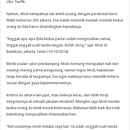
cibir Taufik.
Namun, Ahok nampaknya tak ambil pusing dengan perebutan kursi
Wakil Gubernur DKI Jakarta. Dia malah menolak mentah-mentah kedua
orang itu bila harus disandingkan kepadanya.
“Enggak apa-apa (bila kedua partai sudah mengusulkan nama),
tinggal enggak usah tanda tangan. Boleh dong,” ujar Ahok di
Balaikota, Jakarta, Senin (13/10/2014).
Meski usulan calon pendamping Ahok memang merupakan hak dari
masing-masing partai pengusung, namun tegas Ahok, keputusan
tetap berada di tangannya. Dia ingin wakilnya harus memiliki kriteria
sesuai dengan gaya kepemimpinannya.
Kriteria itu antara lain jujur, mau bekerja keras, dan telah teruji
integritasnya di sebuah jabatan eksekutif. Mungkin saja Ahok menilai
kedua orang itu tidak masuk kriterianya. Makanya lebih baik dia tolak
ketimbang menyusahkan di kemudian hari.
“Kan usulannya mesti melalui saya kan. Ya udah, enggak usah tanda