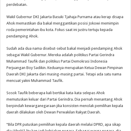
perdebatan.
Wakil Gubernur DKI Jakarta Basuki Tjahaja Purnama atau kerap disapa
Ahok memastikan dia bakal menggantikan posisi Jokowi memimpin
roda pemerintahan ibu kota. Fokus saat ini justru tertuju kepada
pendamping Ahok.
Sudah ada dua nama disebut-sebut bakal menjadi pendamping Ahok
sebagai Wakil Gubernur. Mereka adalah politikus Partai Gerindra
Muhammad Taufik dan politikus Partai Demokrasi Indonesia
Perjuangan Boy Sadikin. Keduanya merupakan Ketua Dewan Pimpinan
Daerah DKI Jakarta dari masing-masing partai. Tetapi ada satu nama
mencuat yakni Muhammad Taufik.
Sosok Taufik beberapa kali bertikai kata-kata selepas Ahok
memutuskan keluar dari Partai Gerindra. Dia pernah menantang Ahok
berpindah kewarganegaraan jika konsisten menolak pemilihan kepala
daerah dilakukan oleh Dewan Perwakilan Rakyat Daerah.
“Bila DPR putuskan pemilihan kepala daerah melalui DPRD, apa sikap
dia (Ahok)? Itu kan jadi kebijakan negara. Sebagai warga negara, dia