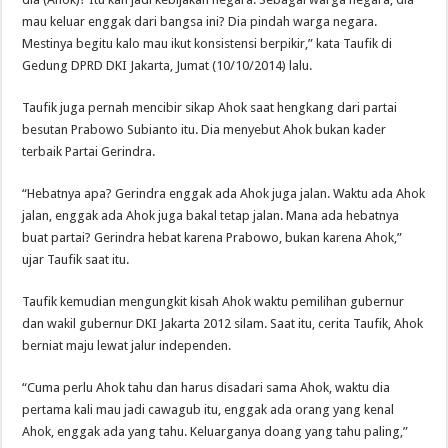
mau keluar enggak dari bangsa ini? Dia pindah warga negara.
Mestinya begitu kalo mau ikut konsistensi berpikir,” kata Taufik di
Gedung DPRD DKI Jakarta, Jumat (10/10/2014) lalu.
Taufik juga pernah mencibir sikap Ahok saat hengkang dari partai
besutan Prabowo Subianto itu. Dia menyebut Ahok bukan kader
terbaik Partai Gerindra.
“Hebatnya apa? Gerindra enggak ada Ahok juga jalan. Waktu ada Ahok
jalan, enggak ada Ahok juga bakal tetap jalan. Mana ada hebatnya
buat partai? Gerindra hebat karena Prabowo, bukan karena Ahok,”
ujar Taufik saat itu.
Taufik kemudian mengungkit kisah Ahok waktu pemilihan gubernur
dan wakil gubernur DKI Jakarta 2012 silam. Saat itu, cerita Taufik, Ahok
berniat maju lewat jalur independen.
“Cuma perlu Ahok tahu dan harus disadari sama Ahok, waktu dia
pertama kali mau jadi cawagub itu, enggak ada orang yang kenal
Ahok, enggak ada yang tahu. Keluarganya doang yang tahu paling,”