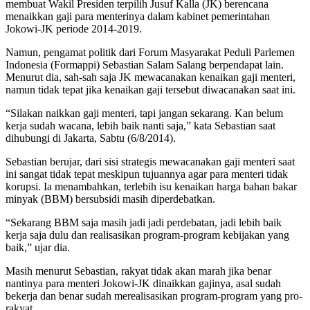
membuat Wakil Presiden terpilih Jusuf Kalla (JK) berencana
menaikkan gaji para menterinya dalam kabinet pemerintahan
Jokowi-JK periode 2014-2019.
Namun, pengamat politik dari Forum Masyarakat Peduli Parlemen
Indonesia (Formappi) Sebastian Salam Salang berpendapat lain.
Menurut dia, sah-sah saja JK mewacanakan kenaikan gaji menteri,
namun tidak tepat jika kenaikan gaji tersebut diwacanakan saat ini.
“Silakan naikkan gaji menteri, tapi jangan sekarang. Kan belum
kerja sudah wacana, lebih baik nanti saja,” kata Sebastian saat
dihubungi di Jakarta, Sabtu (6/8/2014).
Sebastian berujar, dari sisi strategis mewacanakan gaji menteri saat
ini sangat tidak tepat meskipun tujuannya agar para menteri tidak
korupsi. Ia menambahkan, terlebih isu kenaikan harga bahan bakar
minyak (BBM) bersubsidi masih diperdebatkan.
“Sekarang BBM saja masih jadi jadi perdebatan, jadi lebih baik
kerja saja dulu dan realisasikan program-program kebijakan yang
baik,” ujar dia.
Masih menurut Sebastian, rakyat tidak akan marah jika benar
nantinya para menteri Jokowi-JK dinaikkan gajinya, asal sudah
bekerja dan benar sudah merealisasikan program-program yang pro-
rakyat.