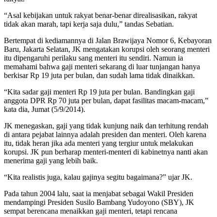
“Asal kebijakan untuk rakyat benar-benar direalisasikan, rakyat
tidak akan marah, tapi kerja saja dulu,” tandas Sebatian.
Bertempat di kediamannya di Jalan Brawijaya Nomor 6, Kebayoran
Baru, Jakarta Selatan, JK mengatakan korupsi oleh seorang menteri
itu dipengaruhi perilaku sang menteri itu sendiri. Namun ia
memahami bahwa gaji menteri sekarang di luar tunjangan hanya
berkisar Rp 19 juta per bulan, dan sudah lama tidak dinaikkan.
“Kita sadar gaji menteri Rp 19 juta per bulan. Bandingkan gaji
anggota DPR Rp 70 juta per bulan, dapat fasilitas macam-macam,”
kata dia, Jumat (5/9/2014).
JK menegaskan, gaji yang tidak kunjung naik dan terhitung rendah
di antara pejabat lainnya adalah presiden dan menteri. Oleh karena
itu, tidak heran jika ada menteri yang tergiur untuk melakukan
korupsi. JK pun berharap menteri-menteri di kabinetnya nanti akan
menerima gaji yang lebih baik.
“Kita realistis juga, kalau gajinya segitu bagaimana?” ujar JK.
Pada tahun 2004 lalu, saat ia menjabat sebagai Wakil Presiden
mendampingi Presiden Susilo Bambang Yudoyono (SBY), JK
sempat berencana menaikkan gaji menteri, tetapi rencana