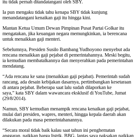
itu tidak pernah ditandatangani oleh SBY.
Ia pun mengaku tidak tahu kenapa SBY tidak kunjung
menandatangani kenaikan gaji itu hingga kini.
Mantan Ketua Umum Dewan Pimpinan Pusat Partai Golkar itu
mengatakan, jika keuangan negara memungkinkan, ia berencana
untuk menaikkan gaji menteri.
Sebelumnya, Presiden Susilo Bambang Yudhoyono menyebut ada
rencana menaikkan gaji pejabat di pemerintahannya. Meski begitu,
ia kemudian membatalkannya dan menyerahkan pada pemerintahan
mendatang.
“Ada rencana ke sana (menaikkan gaji pejabat). Pemerintah sudah
rancang, ada desain kebijakan dasarnya, pertimbangkan kesetaraan
di antara pejabat. Beberapa saat lalu sudah dilaporkan ke
saya,” kata SBY dalam wawancara eksklusif di YouTube, Jumat
(29/8/2014).
Namun, SBY kemudian menampik rencana kenaikan gaji pejabat,
mulai dari presiden, wapres, menteri, hingga kepala daerah akan
dilakukan pada masa pemerintahanannya.
“Secara moral tidak baik kalau saat tahun ini penghematan
anggaran, naikkan harga listrik, BBG, lantas saya paksakan naikkan