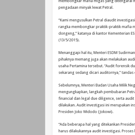
membongkar mafia migas yang ditengarai m
pengadaan minyak lewat Petral.
“Kami mengusulkan Petral diaudit investigasi
rangka membongkar praktik-praktik mafia m
dongeng,” katanya di kantor Kementerian ES
(13/5/2015).
Menanggapi hal itu, Menteri ESDM Sudirma
pihaknya memang juga akan melakukan audit
usaha Pertamina tersebut. “Audit forensik dul
sekarang sedang dicari auditornya,” tandas 
Sebelumnya, Menteri Badan Usaha Milik Ne
mengungkapkan, langkah pembubaran Petral
financial dan legal due diligence, serta audit
dilakukan.‎ Audit investigasi ini merupakan in
Presiden Joko Widodo (Jokowi).
“‎Ada beberapa hal yang ditekankan Presiden 
harus dilakukannya audit investigasi. Proses l