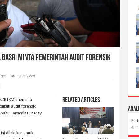
 Basri Minta Pemerintah Audit Forensik
ent
1,176 Views
Related Articles
as (RTKM) meminta
iikuti audit forensik
Anali
 yaitu Pertamina Energy
Per
11
ini dilakukan untuk