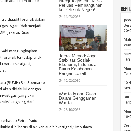
Nuroji Tegaskan, MBG
asih ada dalam praktik
Perluas Pembangunan
Berit
ke Pelosok Negeri!
14/03/2026
 lalu diaudit forensik dalam
Jama
Berg
igas. Agar tidak menjadi
20/
DM, Jakarta, Rabu
Muha
Waw
n Said mengungkapkan
Nuro
Jamal Mirdad: Jaga
 forensik terhadap anak
Penj
Stabilitas Sosial-
u baru investigasi,
Ekonomi, Indonesia
Manu
Butuh Ketahanan
dia.
Pangan Lokal!
Tel
10/02/2026
10 H
gara (BUMN) Rini Soemarno
Mera
 akan didahului dengan
Wanita Islam: Cuan
 investigasi yang akan
Buru
Dalam Genggaman
struksi langsung dari
Perk
Wanita
05/10/2025
Menc
16/
terhadap Petral. Yaitu
Cerd
ikuidasi ini harus dilakukan audit investigasi,” imbuhnya.
Mas