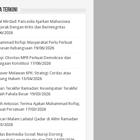
a Terkini
l Mirdad: Pancasila Ajarkan Mahasiswa
erak Dengan Kritis dan Berintegritas
06/2026
mmad Rofiqi: Masyarakat Perlu Perkuat
asan Kebangsaan
19/06/2026
ji: Otoritas MPR Perkuat Demokrasi dan
agaan Konstitusi
17/06/2026
ver Melawan KPK: Strategi Cerdas atau
ikung Hukum
13/04/2026
ari Terakhir Ramadan: Kesempatan Terakhir
ih Pahala Besar
19/03/2026
h Antusias Terima Ajakan Muhammad Rofiqi,
uat Persatuan
17/03/2026
ari Malam Lailatul Qadar di Akhir Ramadan
03/2026
as Bermedia Sosial: Nuroji Dorong
yarakat Lawan Hoaks dan DFK
14/03/2026