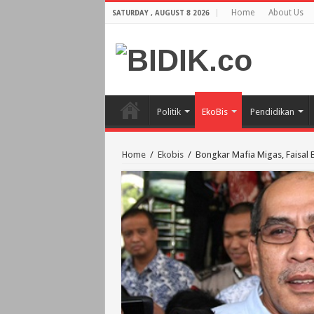
Home
About Us
SATURDAY , AUGUST 8 2026
Politik
EkoBis
Pendidikan
Home
/
Ekobis
/
Bongkar Mafia Migas, Faisal B