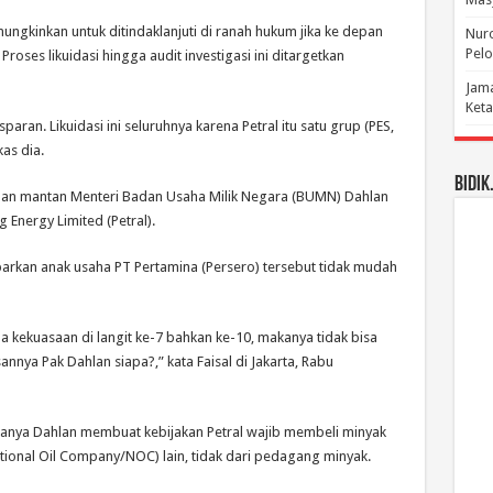
mungkinkan untuk ditindaklanjuti di ranah hukum jika ke depan
Nuro
Pelo
oses likuidasi hingga audit investigasi ini ditargetkan
Jama
Keta
paran. Likuidasi ini seluruhnya karena Petral itu satu grup (PES,
as dia.
BIDIK
galan mantan Menteri Badan Usaha Milik Negara (BUMN) Dahlan
Energy Limited (Petral).
rkan anak usaha PT Pertamina (Persero) tersebut tidak mudah
 kekuasaan di langit ke-7 bahkan ke-10, makanya tidak bisa
nnya Pak Dahlan siapa?,” kata Faisal di Jakarta, Rabu
galanya Dahlan membuat kebijakan Petral wajib membeli minyak
tional Oil Company/NOC) lain, tidak dari pedagang minyak.