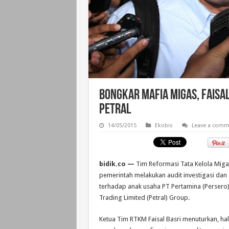
Bongkar Mafia Migas, Faisal
Petral
14/05/2015
Ekobis
Leave a comm
bidik.co —
Tim Reformasi Tata Kelola Mig
pemerintah melakukan audit investigasi dan d
terhadap anak usaha PT Pertamina (Persero)
Trading Limited (Petral) Group.
Ketua Tim RTKM Faisal Basri menuturkan, hal 