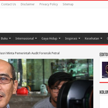
Contact Us
Disclaimer
Privacy Policy
Sitemap
Buku
Internasional
Gaya Hidup
Inspirasi
Kesehatan
asri Minta Pemerintah Audit Forensik Petral
Edito
Kolom