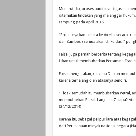
Menurut dia, proses audit investigasi ini me
ditemukan tindakan yang melanggar hukum. Pr
rampung pada April 2016.
“‎Prosesnya kami minta ke direksi secara trans
dan Zambesi) semua akan dilikuidasi,” pungk
Faisal juga pernah bercerita tentang kega
Iskan untuk membubarkan Pertamina Trading 
Faisal mengatakan, rencana Dahlan membuba
karena terhalang oleh atasanya sendiri.
“Tidak semudah itu membubarkan Petral, ada
membubarkan Petral. Langit ke 7 siapa? Atasa
(24/12/2014).
Karena itu, sebagai pelipur lara atas kega
dari Perusahaan minyak nasional negara (Na